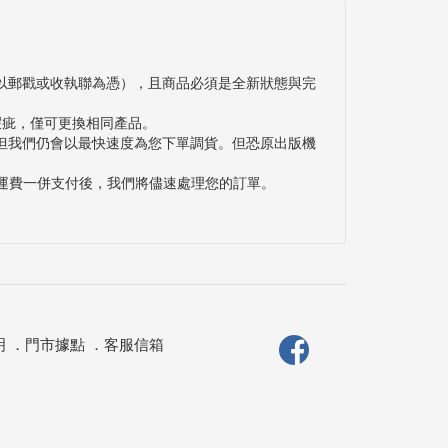
以郵戳或收執聯為憑），且商品必須是全新狀態與完
瑕疵，僅可更換相同產品。
但我們仍會以最快速度為您下單調貨。但恐原出版機
與運費一併支付後，我們將儘速處理您的訂單。
明
．
門市據點
．
客服信箱