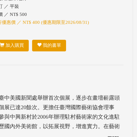
訂 ／ 平裝
 ／ NT$ 500
折優惠價 ／ NT$ 400 (優惠期限至2026/08/31)
加入購買
我的書單
登板臺中美國新聞處舉辦首次個展，逐步在畫壇嶄露頭
個展已達20餘次。更擔任臺灣國際藝術協會理事
與中興新村於2006年辦理駐村藝術家的文化進駐
歷國內外美術館，以拓展視野，增進實力。在藝術
屬於無師承而能終身學習之藝術家。
more...