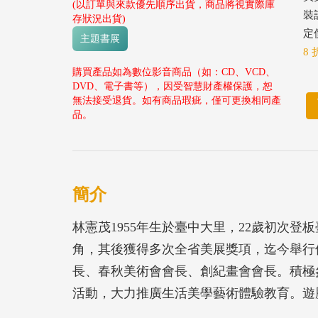
(以訂單與來款優先順序出貨，商品將視實際庫
裝
存狀況出貨)
定價
主題書展
8 
購買產品如為數位影音商品（如：CD、VCD、
DVD、電子書等），因受智慧財產權保護，恕
無法接受退貨。如有商品瑕疵，僅可更換相同產
品。
簡介
林憲茂1955年生於臺中大里，22歲初次
角，其後獲得多次全省美展獎項，迄今舉行
長、春秋美術會會長、創紀畫會會長。積極參
活動，大力推廣生活美學藝術體驗教育。遊
傳承上，曾任各大美展的籌備委員與評審，