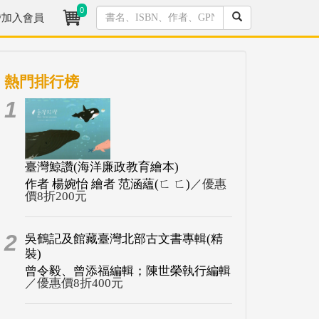
0
/加入會員
熱門排行榜
1
臺灣鯨讚(海洋廉政教育繪本)
作者 楊婉怡 繪者 范涵蘊(ㄈ ㄈ)
／優惠
價8折200元
2
吳鶴記及館藏臺灣北部古文書專輯(精
裝)
曾令毅、曾添福編輯；陳世榮執行編輯
／優惠價8折400元