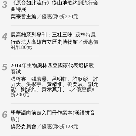
3
《原音如此流行》從山地歌謠到流行金
曲特展
葉宗哲主編
／優惠價9折270元
4
展高雄系列專刊：三社三味–茂林特展
行政法人高雄市立歷史博物館
／優惠價
9折180元
5
2014年生物奧林匹亞國家代表選拔競
賽試
張哲睿、張若愚、呂明軒、許耿彰、許
力天、洪學宇、黃靖惟、劉奕辰、謝允
能、劉濬維、黃示其升、...
／優惠價8
折200元
6
學華語向前走入門冊作業本(漢語拼音
版)(
僑務委員會
／優惠價8折128元