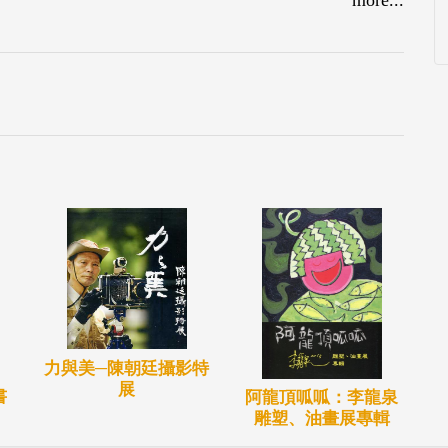
院高材生與其父親亦為知名醫生。從小藉由父親購
深深吸引林憲茂的目光，自小萌生愛好是覺藝術種
，等待老師授課。充滿體現藝術家的研究與學習態
，延續到今，透過思考力與想像力一絲不茍的心態
持、自我精進好學與求知若渴精神。嗣後突然遭逢
雖身在企業界但心在藝術界，國際貿易之餘，走訪
由自我學習多方鑑賞，不間斷充實知識內涵、專業
個人展覽，奠定即使非科班出身也能自我成功，在關
畫家是無敵的，但面對畫布，自己就是自己最大的敵
布之間來來回回，彷彿是外科醫生執手術刀的堅定
，而真正的專業藝術家就在勇敢打破形式上限制，
力與美─陳朝廷攝影特
展
書
阿龍頂呱呱：李龍泉
潛意識的解構與發展，因為堅持、執著於理想，藝
雕塑、油畫展專輯