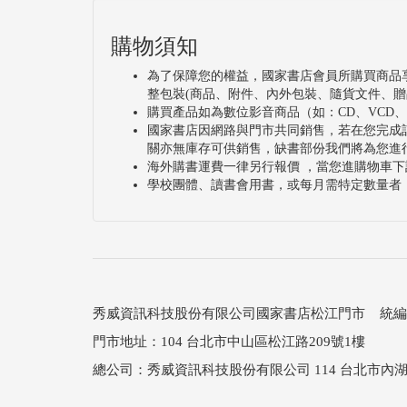
此次以「魅影重量空間美學」主題，係老師從
建構之間不斷辯證與推演之成果，游行在具
購物須知
點、線、面，形成魅影重量空間美學，老師
為了保障您的權益，國家書店會員所購買商品
動，營造勇氣、大氣與地氣感受，展覽包括
整包裝(商品、附件、內外包裝、隨貨文件、贈
購買產品如為數位影音商品（如：CD、VCD
作品，展出五十多幅畫作，包括大型巨幅連
國家書店因網路與門市共同銷售，若在您完成
關亦無庫存可供銷售，缺書部份我們將為您進
妙繽紛的色彩，蘊含著創作者獨一無二的美
海外購書運費一律另行報價 ，當您進購物車下
動人心，透過油畫藝術表現可以形構空間美
學校團體、讀書會用書，或每月需特定數量者
秀威資訊科技股份有限公司國家書店松江門市 統編：25
門市地址：104 台北市中山區松江路209號1樓
總公司：秀威資訊科技股份有限公司 114 台北市內湖