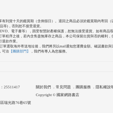
1996年開始透過夢境、想像力、解構、建構與再
象、抽象、半抽象、現況與夢境之間，巧妙運用
追求色塊與色塊之調和色，以刀筆迅速刮動與滑
享有到貨十天的鑑賞期（含例假日）。退回之商品必須於鑑賞期內寄回（
舞魅系列、鯉漾系列、風景系列與靜物系列等系列
品等)，否則恕不接受退貨。
、DVD、電子書等），因受智慧財產權保護，恕無法接受退貨。如有商品
作，民眾可以欣賞一幅幅充滿著生命力的線條與奇
訂單程序之後，若內含售盡無庫存之商品，本公司保留出貨與否的權利，
行退款作業。
感心靈，引領民眾沉醉在藝術世界，既有療癒又感
訂單選取海外寄送地址後，我們將另以mail通知您運費金額。確認書款
感經驗，相當具有生活美學之氣息與氣度。
，可洽
【團購部門】
，我們有專人為您服務。
511417
關於我們
．
常見問題
．
團購服務
．
隱私權說
Copyright © 國家網路書店
區瑞光路76巷65號