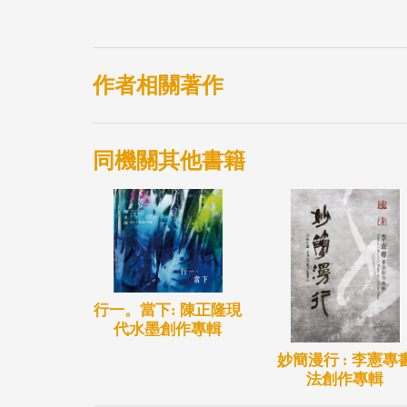
成長於醫師世家，祖父為日本東京大學醫學
買的醫學刊物，封面以世界名畫作為內容，
籽，高中時期，把握每週僅有一次之圖畫課
作者相關著作
度，嚴謹地面對繪畫。這樣虔誠求道之精神
從事創作，數十年來如一日，表現勇氣與堅
同機關其他書籍
家變，旋中斷學業，分擔家計而外出工作。
世界各國美術館，觀察各地的藝術發展，藉
素養與繪畫技術。
在22歲的年紀，初試啼聲舉行生平第一次
鍵的48歲，棄高薪投入專業畫家領域。「
人，擅長用畫刀作畫的畫面，從調色盤到畫
行一。當下: 陳正隆現
代水墨創作專輯
與自信」，這全然需要系統思考與解決問題
妙簡漫行 : 李憲專
一往情深無悔、不計得失地追尋理想，實現
法創作專輯
術創作生命方能永續成長。