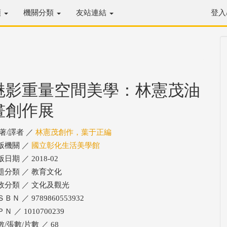
類
機關分類
友站連結
登入
魅影重量空間美學：林憲茂油
畫創作展
/著/譯者 ／
林憲茂創作，葉于正編
版機關 ／
國立彰化生活美學館
日期 ／ 2018-02
題分類 ／ 教育文化
政分類 ／ 文化及觀光
ＢＮ ／ 9789860553932
Ｎ ／ 1010700239
數/張數/片數 ／ 68