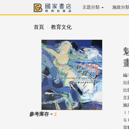
主題分類
施政分
首頁
教育文化
編
出
出版
主
施
ＩＳ
參考庫存 =
2
ＧＰ
頁