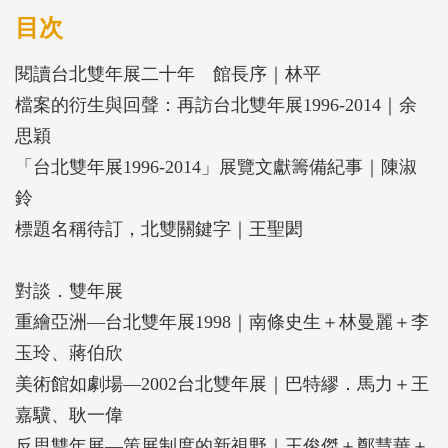
目次
閱讀台北雙年展二十年 館長序｜林平
檔案的衍生與回聲：再訪台北雙年展1996-2014｜余
思穎
「台北雙年展1996-2014」展覽文獻籌備紀事｜陳淑
鈴
標題名稱待訂，北雙關鍵字｜王聖閎
對談．雙年展
重繪亞洲—台北雙年展1998｜南條史生＋林曼麗＋李
玉玲、蔣伯欣
美術館如劇場—2002台北雙年展｜巴特繆．馬力＋王
嘉驥、耿一偉
反思雙年展—策展制度的新視野｜王俊傑＋鄭慧華＋