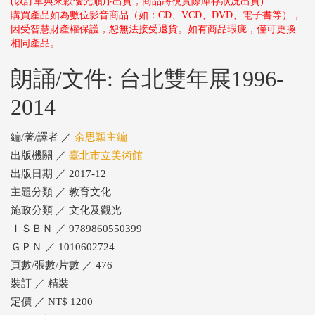
(以訂單與來款優先順序出貨，商品將視實際庫存狀況出貨)
購買產品如為數位影音商品（如：CD、VCD、DVD、電子書等），
因受智慧財產權保護，恕無法接受退貨。如有商品瑕疵，僅可更換
相同產品。
朗誦/文件: 台北雙年展1996-
2014
編/著/譯者 ／
余思穎主編
出版機關 ／
臺北市立美術館
出版日期 ／ 2017-12
主題分類 ／ 教育文化
施政分類 ／ 文化及觀光
ＩＳＢＮ ／ 9789860550399
ＧＰＮ ／ 1010602724
頁數/張數/片數 ／ 476
裝訂 ／ 精裝
定價 ／ NT$ 1200