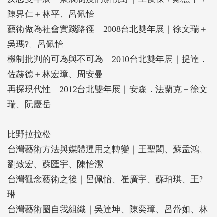
陳界仁＋林平、呂佩怡
藝術做為社會實踐路徑—2008台北雙年展｜徐文瑞＋
吳瑪?、呂佩怡
機制批判的可為與不可為—2010台北雙年展｜提達．
佐赫德＋林宏璋、周安曼
再探現代性—2012台北雙年展｜安森．法蘭克＋徐文
瑞、阮慶岳
比野拉拉松
台灣藝術方法與媒體運用之轉變｜王聖閎、蘇孟鴻、
劉致宏、蘇匯宇、陳怡潔
台灣觀念藝術之後｜呂佩怡、崔廣宇、蘇珀琪、王?
琳
台灣藝術圈自我組織｜吳達坤、陳奕璋、呂岱如、林