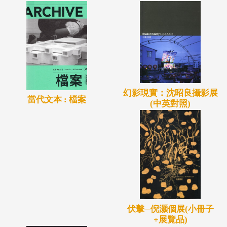
幻影現實：沈昭良攝影展
當代文本 : 檔案
(中英對照)
伏擊─倪灝個展(小冊子
+展覽品)