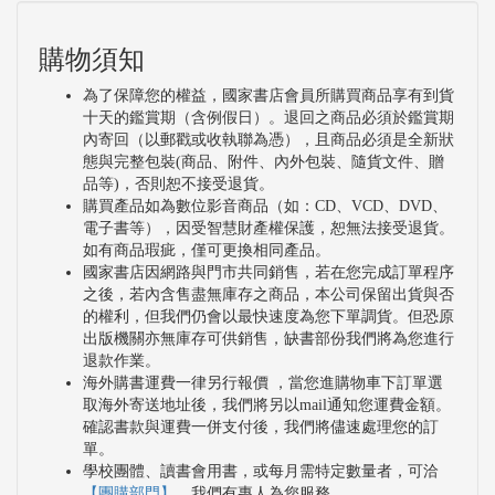
購物須知
為了保障您的權益，國家書店會員所購買商品享有到貨
十天的鑑賞期（含例假日）。退回之商品必須於鑑賞期
內寄回（以郵戳或收執聯為憑），且商品必須是全新狀
態與完整包裝(商品、附件、內外包裝、隨貨文件、贈
品等)，否則恕不接受退貨。
購買產品如為數位影音商品（如：CD、VCD、DVD、
電子書等），因受智慧財產權保護，恕無法接受退貨。
如有商品瑕疵，僅可更換相同產品。
國家書店因網路與門市共同銷售，若在您完成訂單程序
之後，若內含售盡無庫存之商品，本公司保留出貨與否
的權利，但我們仍會以最快速度為您下單調貨。但恐原
出版機關亦無庫存可供銷售，缺書部份我們將為您進行
退款作業。
海外購書運費一律另行報價 ，當您進購物車下訂單選
取海外寄送地址後，我們將另以mail通知您運費金額。
確認書款與運費一併支付後，我們將儘速處理您的訂
單。
學校團體、讀書會用書，或每月需特定數量者，可洽
【團購部門】
，我們有專人為您服務。