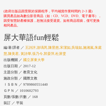
(政府出版品因受限於採購程序，平均補貨作業時間約 2~3 週)
購買產品如為數位影音商品（如：CD、VCD、DVD、電子書等），
因受智慧財產權保護，恕無法接受退貨。如有商品瑕疵，僅可更換
相同產品。
屏大華語fun輕鬆
編/著/譯者 ／
王詩評,游瑀芮,陳昱慈,宋潔如,吳瑞如,施湘嵐,朱庭
慧,陳美君, 黃詩華,張乃今,郭晏萍,杜屏雯
出版機關 ／
國立屏東大學
出版日期 ／ 2017-12
主題分類 ／ 教育文化
施政分類 ／ 國際文教
ＩＳＢＮ ／ 9789860551440
ＧＰＮ ／ 1010602793
頁數/張數/片數 ／ 168
裝訂 ／ 平裝