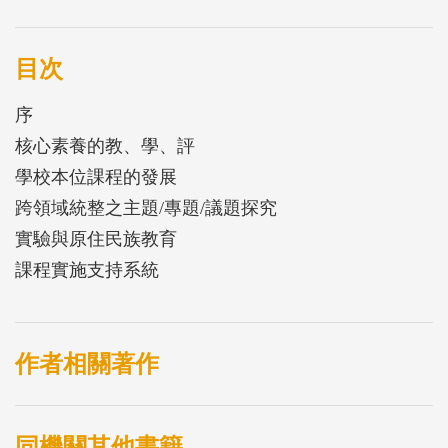
主題，廣邀各界分享其課程及教學的發展與實踐經
驗。本中心並於論壇舉辦後，經過外部雙審制，擇優
收錄十篇學術論文，分屬於五個子題，詳述如下：
目次
「核心素養的教、學、評」、「學校本位課程的發
序
展」、「跨領域統整之主題/專題/議題探究」、「實
核心素養的教、學、評
驗與原住民族教育」及「課程實施支持系統」。
學校本位課程的發展
跨領域統整之主題/專題/議題探究
實驗與原住民族教育
課程實施支持系統
作者相關著作
同機關其他書籍