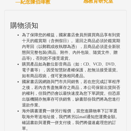
感教育研究室
—紀念陳伯璋教
購物須知
為了保障您的權益，國家書店會員所購買商品享有到貨
十天的鑑賞期（含例假日）。退回之商品必須於鑑賞期
內寄回（以郵戳或收執聯為憑），且商品必須是全新狀
態與完整包裝(商品、附件、內外包裝、隨貨文件、贈
品等)，否則恕不接受退貨。
購買產品如為數位影音商品（如：CD、VCD、DVD、
電子書等），因受智慧財產權保護，恕無法接受退貨。
如有商品瑕疵，僅可更換相同產品。
國家書店因網路與門市共同銷售，若在您完成訂單程序
之後，若內含售盡無庫存之商品，本公司保留出貨與否
的權利，但我們仍會以最快速度為您下單調貨。但恐原
出版機關亦無庫存可供銷售，缺書部份我們將為您進行
退款作業。
海外購書運費一律另行報價 ，當您進購物車下訂單選
取海外寄送地址後，我們將另以mail通知您運費金額。
確認書款與運費一併支付後，我們將儘速處理您的訂
單。