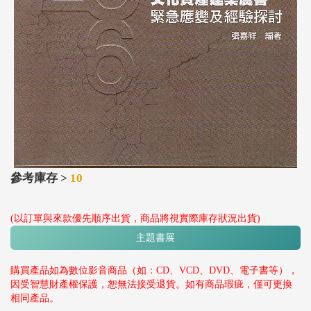
參考庫存 >
10
(以訂單與來款優先順序出貨，商品將視實際庫存狀況出貨)
主題書展
購買產品如為數位影音商品（如：CD、VCD、DVD、電子書等），
因受智慧財產權保護，恕無法接受退貨。如有商品瑕疵，僅可更換
相同產品。