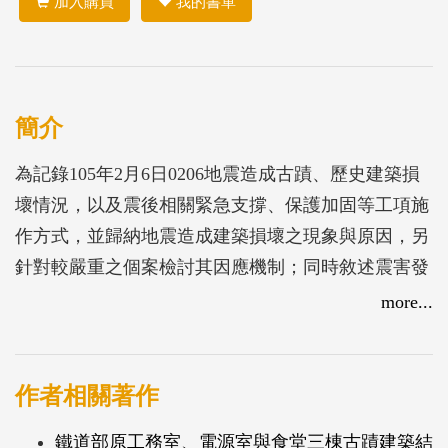
加入購買
我的書單
簡介
為記錄105年2月6日0206地震造成古蹟、歷史建築損
壞情況，以及震後相關緊急支撐、保護加固等工項施
作方式，並歸納地震造成建築損壞之現象與原因，另
針對較嚴重之個案檢討其因應機制；同時敘述震害發
生後，主管機關(文化部)依文化資產保存法相關規定
more...
啟動之緊急應變措施，俾作為日後文化資產遭遇類似
災損時之經驗參考資料。
作者相關著作
鐵道部原工務室、電源室與食堂三棟古蹟建築結