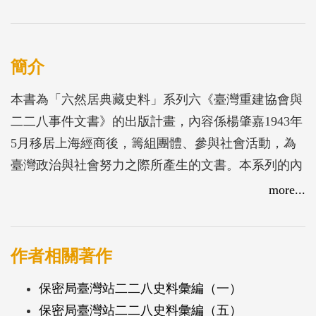
簡介
本書為「六然居典藏史料」系列六《臺灣重建協會與
二二八事件文書》的出版計畫，內容係楊肇嘉1943年
5月移居上海經商後，籌組團體、參與社會活動，為
臺灣政治與社會努力之際所產生的文書。本系列的內
容呈現了楊肇嘉從戰後至1950年間的經歷，包括面對
more...
戰後臺灣省行政長官公署接收的弊端、二二八事件以
及臺灣與上海兩地時局的改變，依然投身關注與協助
臺灣與臺灣人的問題，甚至一度身陷囹圄。
作者相關著作
保密局臺灣站二二八史料彙編（一）
保密局臺灣站二二八史料彙編（五）