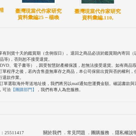
精
臺灣現當代作家研究
臺灣現當代作家研究
資料彙編25－楊喚
資料彙編.110,
享有到貨十天的鑑賞期（含例假日）。退回之商品必須於鑑賞期內寄回（
品等)，否則恕不接受退貨。
、DVD、電子書等），因受智慧財產權保護，恕無法接受退貨。如有商品
訂單程序之後，若內含售盡無庫存之商品，本公司保留出貨與否的權利，
行退款作業。
訂單選取海外寄送地址後，我們將另以mail通知您運費金額。確認書款
，可洽
【團購部門】
，我們有專人為您服務。
511417
關於我們
．
常見問題
．
團購服務
．
隱私權說