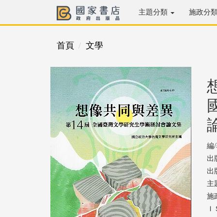
主題分類
施政分
首頁
文學
編
出
出版
主
施
ＩＳ