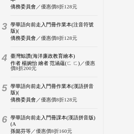
僑務委員會
／優惠價8折128元
3
學華語向前走入門冊作業本(注音符號
版)(
僑務委員會
／優惠價8折128元
4
臺灣鯨讚(海洋廉政教育繪本)
作者 楊婉怡 繪者 范涵蘊(ㄈ ㄈ)
／優惠
價8折200元
5
學華語向前走入門冊作業本(漢語拼音
版)(
僑務委員會
／優惠價8折128元
6
學華語向前走入門冊課本(漢語拼音版)
(A
孫懿芬等
／優惠價8折160元