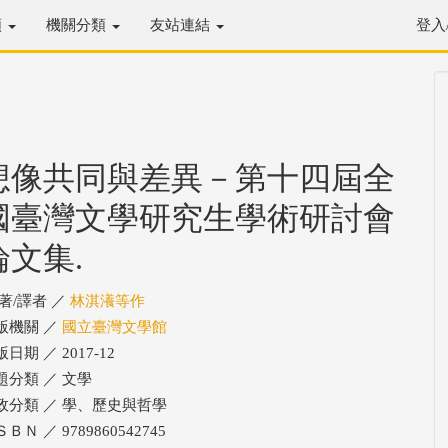
類
機關分類
友站連結
登入
想像共同與差異－第十四屆全
國臺灣文學研究生學術研討會
論文集.
/著/譯者 ／
林淇瀁等作
版機關 ／
國立臺灣文學館
日期 ／ 2017-12
題分類 ／ 文學
政分類 ／ 學、歷史與哲學
ＢＮ ／ 9789860542745