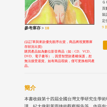
ＧＰ
頁數
裝
定價
9 
參考庫存 >
10
(以訂單與來款優先順序出貨，商品將視實際庫
存狀況出貨)
購買產品如為數位影音商品（如：CD、VCD、
DVD、電子書等），因受智慧財產權保護，恕
無法接受退貨。如有商品瑕疵，僅可更換相同產
品。
簡介
本書收錄第十四屆全國台灣文學研究生學術
講、紀大偉和黃雨婕的觀察報告等。內容包