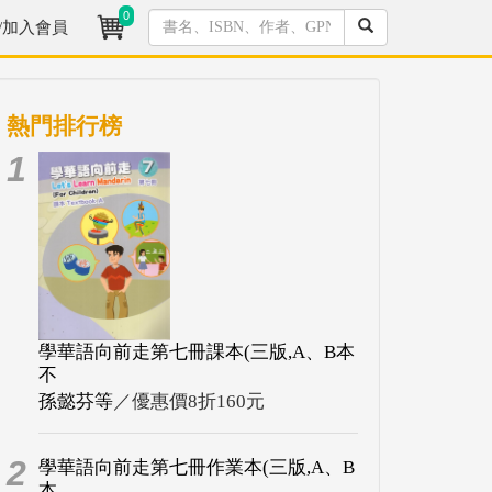
0
/加入會員
熱門排行榜
1
學華語向前走第七冊課本(三版,A、B本
不
孫懿芬等
／優惠價8折160元
2
學華語向前走第七冊作業本(三版,A、B
本