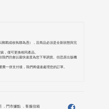
以郵戳或收執聯為憑），且商品必須是全新狀態與完
瑕疵，僅可更換相同產品。
但我們仍會以最快速度為您下單調貨。但恐原出版機
與運費一併支付後，我們將儘速處理您的訂單。
明
．
門市據點
．
客服信箱