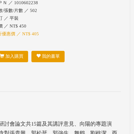
Ｎ ／ 1010602238
/張數/片數 ／ 502
訂 ／ 平裝
 ／ NT$ 450
折優惠價 ／ NT$ 405
加入購買
我的書單
研討會論文共15篇及其講評意見、向陽的專題演
含對張貴興、郭松棻、郭強生、舞鶴、劉梓潔、西