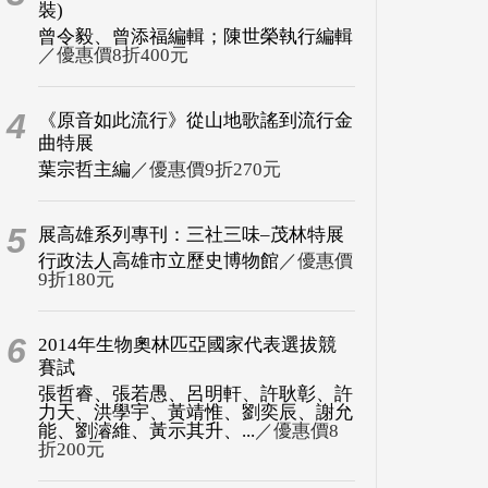
裝)
曾令毅、曾添福編輯；陳世榮執行編輯
／優惠價8折400元
4
《原音如此流行》從山地歌謠到流行金
曲特展
葉宗哲主編
／優惠價9折270元
5
展高雄系列專刊：三社三味–茂林特展
行政法人高雄市立歷史博物館
／優惠價
9折180元
6
2014年生物奧林匹亞國家代表選拔競
賽試
張哲睿、張若愚、呂明軒、許耿彰、許
力天、洪學宇、黃靖惟、劉奕辰、謝允
能、劉濬維、黃示其升、...
／優惠價8
折200元