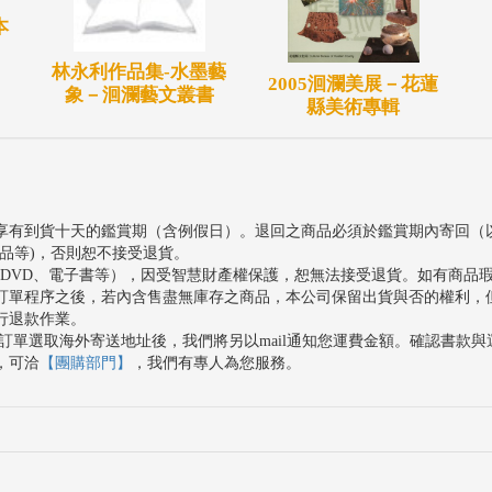
本
林永利作品集-水墨藝
2005洄瀾美展－花蓮
象－洄瀾藝文叢書
縣美術專輯
享有到貨十天的鑑賞期（含例假日）。退回之商品必須於鑑賞期內寄回（
品等)，否則恕不接受退貨。
、DVD、電子書等），因受智慧財產權保護，恕無法接受退貨。如有商品
訂單程序之後，若內含售盡無庫存之商品，本公司保留出貨與否的權利，
行退款作業。
訂單選取海外寄送地址後，我們將另以mail通知您運費金額。確認書款
，可洽
【團購部門】
，我們有專人為您服務。