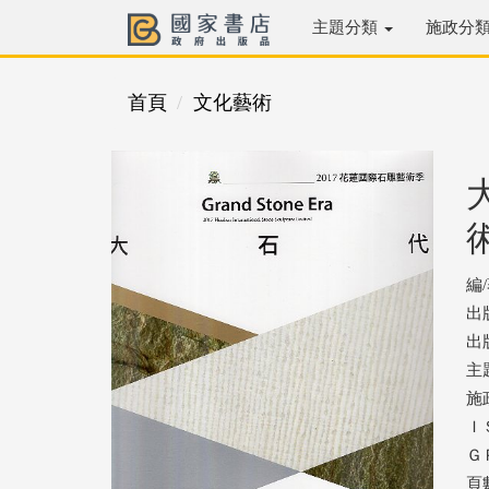
主題分類
施政分
首頁
文化藝術
編
出
出版
主
施
ＩＳ
ＧＰ
頁數