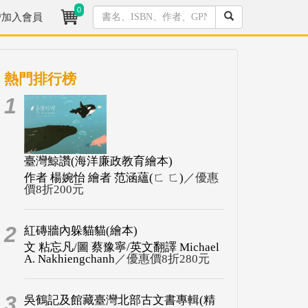
0
/加入會員
熱門排行榜
1
臺灣鯨讚(海洋廉政教育繪本)
作者 楊婉怡 繪者 范涵蘊(ㄈ ㄈ)
／優惠
價8折200元
2
紅磚牆內躲貓貓(繪本)
文 粘忘凡/圖 蔡豫寧/英文翻譯 Michael
A. Nakhiengchanh
／優惠價8折280元
3
吳鶴記及館藏臺灣北部古文書專輯(精