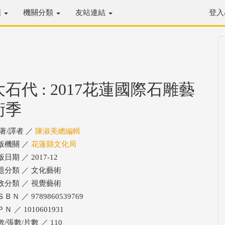
類
機關分類
友站連結
登入
大石代 : 2017花蓮國際石雕藝
術季
/著/譯者 ／
陳淑美總編輯
版機關 ／
花蓮縣文化局
日期 ／ 2017-12
題分類 ／ 文化藝術
政分類 ／ 視覺藝術
ＢＮ ／ 9789860539769
Ｎ ／ 1010601931
/張數/片數 ／ 110