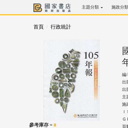
主題分類
施政分
首頁
行政統計
編
出
出版
主
施
ＩＳ
ＧＰ
參考庫存 =
0
頁