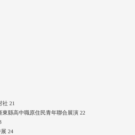
社 21
臺東縣高中職原住民青年聯合展演 22
3
展 24