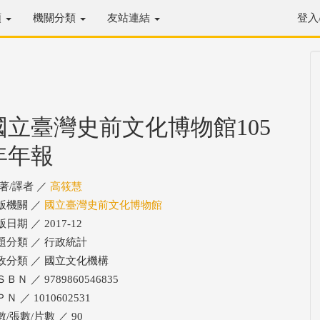
類
機關分類
友站連結
登入
國立臺灣史前文化博物館105
年年報
/著/譯者 ／
高筱慧
版機關 ／
國立臺灣史前文化博物館
日期 ／ 2017-12
題分類 ／ 行政統計
政分類 ／ 國立文化機構
ＢＮ ／ 9789860546835
Ｎ ／ 1010602531
數/張數/片數 ／ 90