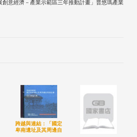
發展創意經濟－產業示範區三年推動計畫」普悠瑪產業
跨越與連結：「國定
卑南遺址及其周邊自