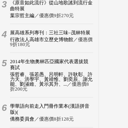
3
《原音如此流行》從山地歌謠到流行金
曲特展
葉宗哲主編
／優惠價9折270元
4
展高雄系列專刊：三社三味–茂林特展
行政法人高雄市立歷史博物館
／優惠價
9折180元
5
2014年生物奧林匹亞國家代表選拔競
賽試
張哲睿、張若愚、呂明軒、許耿彰、許
力天、洪學宇、黃靖惟、劉奕辰、謝允
能、劉濬維、黃示其升、...
／優惠價8
折200元
6
學華語向前走入門冊作業本(漢語拼音
版)(
僑務委員會
／優惠價8折128元