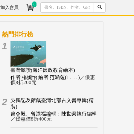
0
/加入會員
熱門排行榜
1
臺灣鯨讚(海洋廉政教育繪本)
作者 楊婉怡 繪者 范涵蘊(ㄈ ㄈ)
／優惠
價8折200元
2
吳鶴記及館藏臺灣北部古文書專輯(精
裝)
曾令毅、曾添福編輯；陳世榮執行編輯
／優惠價8折400元