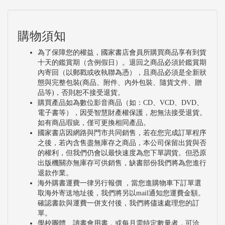
購物須知
為了保障您的權益，國家書店會員所購買商品享有到貨
十天的鑑賞期（含例假日）。退回之商品必須於鑑賞期
內寄回（以郵戳或收執聯為憑），且商品必須是全新狀
態與完整包裝(商品、附件、內外包裝、隨貨文件、贈
品等)，否則恕不接受退貨。
購買產品如為數位影音商品（如：CD、VCD、DVD、
電子書等），因受智慧財產權保護，恕無法接受退貨。
如有商品瑕疵，僅可更換相同產品。
國家書店因網路與門市共同銷售，若在您完成訂單程序
之後，若內含售盡無庫存之商品，本公司保留出貨與否
的權利，但我們仍會以最快速度為您下單調貨。但恐原
出版機關亦無庫存可供銷售，缺書部份我們將為您進行
退款作業。
海外購書運費一律另行報價 ，當您進購物車下訂單選
取海外寄送地址後，我們將另以mail通知您運費金額。
確認書款與運費一併支付後，我們將儘速處理您的訂
單。
學校團體、讀書會用書，或每月需特定數量者，可洽