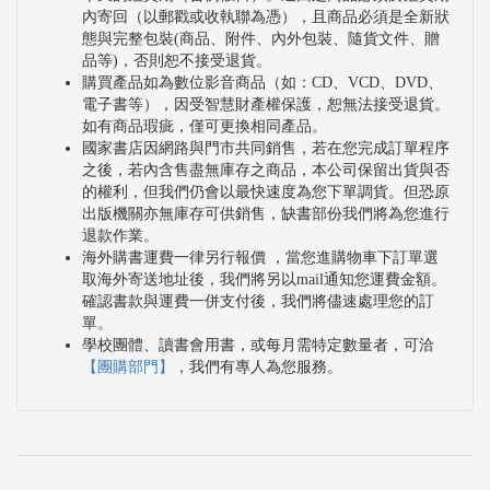
內寄回（以郵戳或收執聯為憑），且商品必須是全新狀
態與完整包裝(商品、附件、內外包裝、隨貨文件、贈
品等)，否則恕不接受退貨。
購買產品如為數位影音商品（如：CD、VCD、DVD、
電子書等），因受智慧財產權保護，恕無法接受退貨。
如有商品瑕疵，僅可更換相同產品。
國家書店因網路與門市共同銷售，若在您完成訂單程序
之後，若內含售盡無庫存之商品，本公司保留出貨與否
的權利，但我們仍會以最快速度為您下單調貨。但恐原
出版機關亦無庫存可供銷售，缺書部份我們將為您進行
退款作業。
海外購書運費一律另行報價 ，當您進購物車下訂單選
取海外寄送地址後，我們將另以mail通知您運費金額。
確認書款與運費一併支付後，我們將儘速處理您的訂
單。
學校團體、讀書會用書，或每月需特定數量者，可洽
【團購部門】
，我們有專人為您服務。