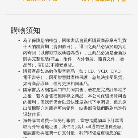
購物須知
為了保障您的權益，國家書店會員所購買商品享有到貨
十天的鑑賞期（含例假日）。退回之商品必須於鑑賞期
內寄回（以郵戳或收執聯為憑），且商品必須是全新狀
態與完整包裝(商品、附件、內外包裝、隨貨文件、贈
品等)，否則恕不接受退貨。
購買產品如為數位影音商品（如：CD、VCD、DVD、
電子書等），因受智慧財產權保護，恕無法接受退貨。
如有商品瑕疵，僅可更換相同產品。
國家書店因網路與門市共同銷售，若在您完成訂單程序
之後，若內含售盡無庫存之商品，本公司保留出貨與否
的權利，但我們仍會以最快速度為您下單調貨。但恐原
出版機關亦無庫存可供銷售，缺書部份我們將為您進行
退款作業。
海外購書運費一律另行報價 ，當您進購物車下訂單選
取海外寄送地址後，我們將另以mail通知您運費金額。
確認書款與運費一併支付後，我們將儘速處理您的訂