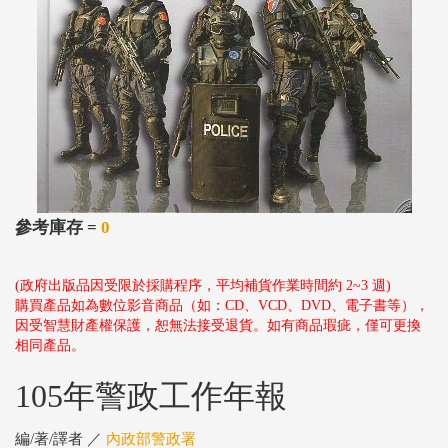
參考庫存 =
0
(政府出版品因受限於採購程序，平均補貨作業時間約 2~3 週)
購買產品如為數位影音商品（如：CD、VCD、DVD、電子書等），
因受智慧財產權保護，恕無法接受退貨。如有商品瑕疵，僅可更換
相同產品。
105年警政工作年報
編/著/譯者 ／
內政部警政署