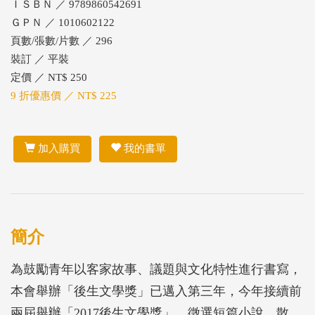
ＩＳＢＮ ／ 9789860542691
ＧＰＮ ／ 1010602122
頁數/張數/片數 ／ 296
裝訂 ／ 平裝
定價 ／ NT$ 250
9 折優惠價 ／ NT$ 225
加入購買
我的書單
簡介
為鼓勵青年以客家故事、議題與文化特性進行書寫，
本會舉辦「後生文學獎」已邁入第三年，今年接續前
兩屆舉辦「2017後生文學獎」，徵選短篇小說、散