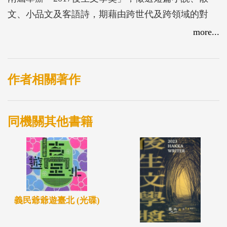
文、小品文及客語詩，期藉由跨世代及跨領域的對
話、凝視與沉澱，詮釋客家生活經驗，反思客家在各
more...
種當代議題中的處境與出路，開展當代客家的新文學
風貌。
得獎專書封面以超現實主義手法表現，融入藝術大師
作者相關著作
米羅的創作風格，以抽象符號及色塊來表示創作元
素。在絢爛的夜空中，後生們的創作就像城市中的閃
同機關其他書籍
亮新星，在各個角落與人們心中閃閃發光，為客家文
學注入更多創新與天馬行空的無限創意，而逗號的串
連更隱喻著後生文學獎的「未完」、「待續」，將文
字堆疊與筆造型組合而成的「後生文學獎」五字，象
徵著文學獎中一篇又一篇令人驚艷的文章，其中用筆
義民爺爺遊臺北 (光碟)
的意象凸顯「獎」字，代表後生文學獎是鼓勵後生文
學菁英運用客家元素創作的大舞台。