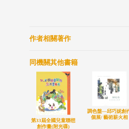
作者相關著作
同機關其他書籍
調色盤—邱巧妮創
個展/ 藝術薪火相
第33屆全國兒童聯想
創作畫(附光碟)