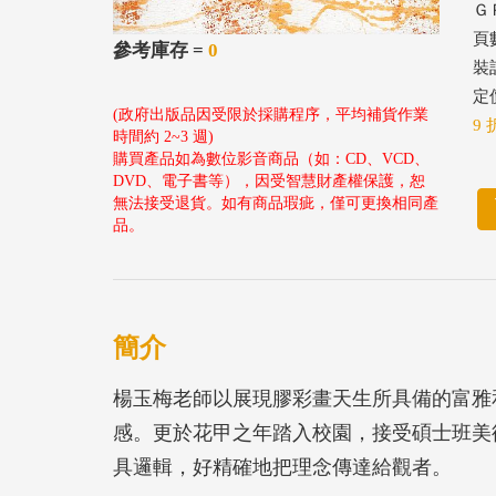
ＧＰ
頁
參考庫存 =
0
裝
定價
(政府出版品因受限於採購程序，平均補貨作業
9 
時間約 2~3 週)
購買產品如為數位影音商品（如：CD、VCD、
DVD、電子書等），因受智慧財產權保護，恕
無法接受退貨。如有商品瑕疵，僅可更換相同產
品。
簡介
楊玉梅老師以展現膠彩畫天生所具備的富雅
感。更於花甲之年踏入校園，接受碩士班美
具邏輯，好精確地把理念傳達給觀者。