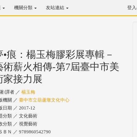
類
機關分類
友站連結
登入
夢•痕：楊玉梅膠彩展專輯－
藝術薪火相傳-第7屆臺中市美
術家接力展
/著/譯者 ／
楊玉梅
版機關 ／
臺中市立葫蘆墩文化中心
日期 ／ 2017-12
題分類 ／ 文化藝術
政分類 ／ 視覺藝術
ＢＮ ／ 9789860542790