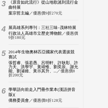
3
《原音如此流行》從山地歌謠到流行金
曲特展
葉宗哲主編
／優惠價9折270元
4
展高雄系列專刊：三社三味–茂林特展
行政法人高雄市立歷史博物館
／優惠價
9折180元
5
2014年生物奧林匹亞國家代表選拔競
賽試
張哲睿、張若愚、呂明軒、許耿彰、許
力天、洪學宇、黃靖惟、劉奕辰、謝允
能、劉濬維、黃示其升、...
／優惠價8
折200元
6
學華語向前走入門冊作業本(漢語拼音
版)(
僑務委員會
／優惠價8折128元