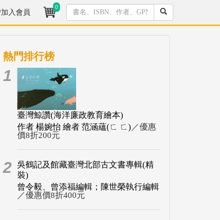
0
/加入會員
熱門排行榜
1
臺灣鯨讚(海洋廉政教育繪本)
作者 楊婉怡 繪者 范涵蘊(ㄈ ㄈ)
／優惠
價8折200元
2
吳鶴記及館藏臺灣北部古文書專輯(精
裝)
曾令毅、曾添福編輯；陳世榮執行編輯
／優惠價8折400元