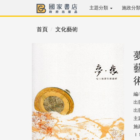
主題分類
施政分
首頁
文化藝術
編
出
出版
主
施
ＩＳ