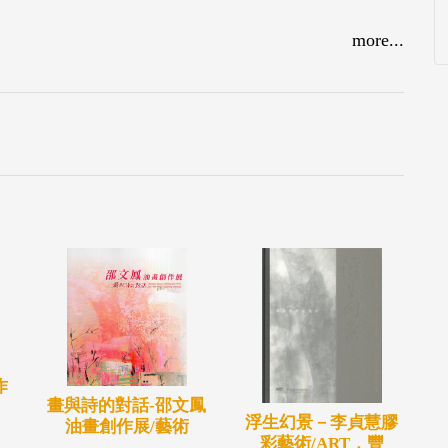
more...
作
畫與詩的對話-邵文鳳
浮生幻景－李貞慧膠
油畫創作展/藝術
彩藝術/ART．豐