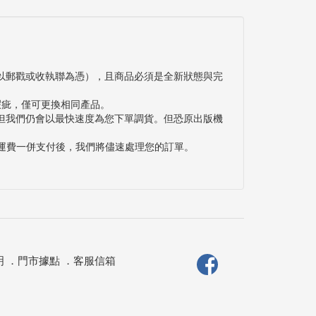
以郵戳或收執聯為憑），且商品必須是全新狀態與完
瑕疵，僅可更換相同產品。
但我們仍會以最快速度為您下單調貨。但恐原出版機
與運費一併支付後，我們將儘速處理您的訂單。
明
．
門市據點
．
客服信箱