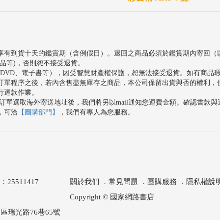
享有到貨十天的鑑賞期（含例假日）。退回之商品必須於鑑賞期內寄回（
品等)，否則恕不接受退貨。
、DVD、電子書等），因受智慧財產權保護，恕無法接受退貨。如有商品
訂單程序之後，若內含售盡無庫存之商品，本公司保留出貨與否的權利，
行退款作業。
訂單選取海外寄送地址後，我們將另以mail通知您運費金額。確認書款
，可洽
【團購部門】
，我們有專人為您服務。
511417
關於我們
．
常見問題
．
團購服務
．
隱私權說
Copyright © 國家網路書店
區瑞光路76巷65號