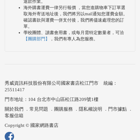
退款作業。
海外購書運費一律另行報價 ，當您進購物車下訂單選
取海外寄送地址後，我們將另以mail通知您運費金額。
確認書款與運費一併支付後，我們將儘速處理您的訂
單。
學校團體、讀書會用書，或每月需特定數量者，可洽
【團購部門】
，我們有專人為您服務。
秀威資訊科技股份有限公司國家書店松江門市 統編：
25511417
門市地址：104 台北市中山區松江路209號1樓
關於我們
．
常見問題
．
團購服務
．
隱私權說明
．
門市據點
．
客服信箱
Copyright © 國家網路書店