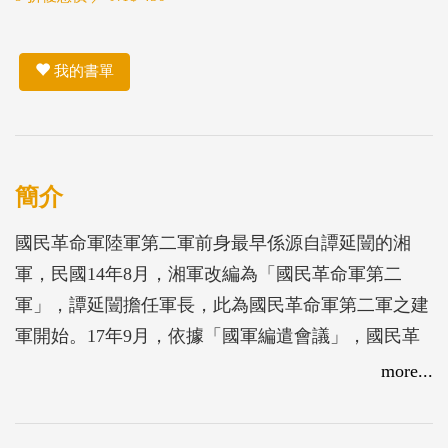
我的書單
簡介
國民革命軍陸軍第二軍前身最早係源自譚延闓的湘
軍，民國14年8月，湘軍改編為「國民革命軍第二
軍」，譚延闓擔任軍長，此為國民革命軍第二軍之建
軍開始。17年9月，依據「國軍編遣會議」，國民革
命軍第二軍縮編改番號為陸軍第十八師，並撤銷第二
more...
軍番號。18年10月，南京國民政府為因應討伐唐生智
戰事之需要，以第九師為基幹，恢復第二軍番號。第