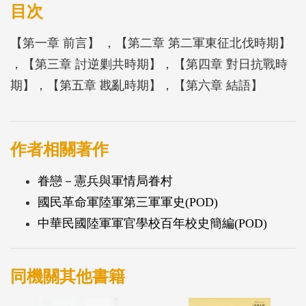
二軍自成軍後，為國民革命軍安內攘外之精銳勁旅；
目次
舉凡統一廣東、北伐、討逆、剿共、抗戰及綏靖戡亂
【第一章 前言】 ，【第二章 第二軍東征北伐時期】
等重要戰役，第二軍幾乎是無役不與，且功績卓著。
，【第三章 討逆剿共時期】，【第四章 對日抗戰時
然而遺憾的是民國3 8年12月下旬，第二軍於西南戡
期】，【第五章 戡亂時期】，【第六章 結語】
亂戰役，面對共軍優勢兵力之阻截包圍下，官兵雖奮
勇抗敵，終寡不敵眾，全軍覆沒，自此走入歷史。本
軍史內容係敘述東征北伐、討逆剿共、對日抗戰及綏
作者相關著作
靖戡亂等4個時期，有關國民革命軍陸軍第二軍的組
織（編制）遞嬗、重要人事、駐地異動，以及參與之
眷戀－憲兵與軍情局眷村
各大小戰役。期將第二軍建軍的歷程與重要戰績，完
國民革命軍陸軍第三軍軍史(POD)
整詳實地記錄下來，除保存本軍史料外，並彰顯先賢
中華民國陸軍軍官學校百年校史簡編(POD)
先烈們為捍衛中華民族生存發展之犧牲與奉獻。
同機關其他書籍