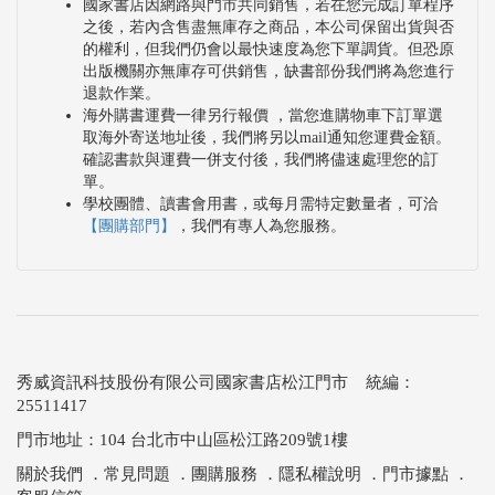
國家書店因網路與門市共同銷售，若在您完成訂單程序
之後，若內含售盡無庫存之商品，本公司保留出貨與否
的權利，但我們仍會以最快速度為您下單調貨。但恐原
出版機關亦無庫存可供銷售，缺書部份我們將為您進行
退款作業。
海外購書運費一律另行報價 ，當您進購物車下訂單選
取海外寄送地址後，我們將另以mail通知您運費金額。
確認書款與運費一併支付後，我們將儘速處理您的訂
單。
學校團體、讀書會用書，或每月需特定數量者，可洽
【團購部門】
，我們有專人為您服務。
秀威資訊科技股份有限公司國家書店松江門市 統編：
25511417
門市地址：104 台北市中山區松江路209號1樓
關於我們
．
常見問題
．
團購服務
．
隱私權說明
．
門市據點
．