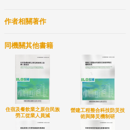
行，關係工會的發展，是以，協商代表一方能否盡其
義務協助以推選方式產生，不無疑義，如以會員人數
比例分配協商代表，如何分配，相關法規欠缺明確規
作者相關著作
範，徒增爭論。
此外，由於勞方地位及資訊等所造成的不平等，在勞
同機關其他書籍
資爭議的議題上凸顯其弱勢地位，為此，是否透過工
會的力量，協助勞工爭議案件的進行，以保護勞工權
益。
是以，藉由本計畫探討各國複數工會之發展、勞資爭
議工會行為適格及團體協商實力等相關規範與概況，
分析比較我國現行實施問題，研提相關評估指標及建
議事項，供相關機關或勞工團體等單位在政策或法規
住宿及餐飲業之原住民族
上之參考。
營建工程整合科技防災技
勞工從業人員減
術與降災機制研