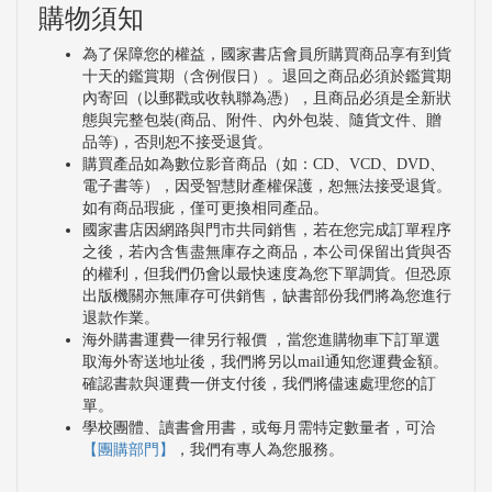
購物須知
為了保障您的權益，國家書店會員所購買商品享有到貨
十天的鑑賞期（含例假日）。退回之商品必須於鑑賞期
內寄回（以郵戳或收執聯為憑），且商品必須是全新狀
態與完整包裝(商品、附件、內外包裝、隨貨文件、贈
品等)，否則恕不接受退貨。
購買產品如為數位影音商品（如：CD、VCD、DVD、
電子書等），因受智慧財產權保護，恕無法接受退貨。
如有商品瑕疵，僅可更換相同產品。
國家書店因網路與門市共同銷售，若在您完成訂單程序
之後，若內含售盡無庫存之商品，本公司保留出貨與否
的權利，但我們仍會以最快速度為您下單調貨。但恐原
出版機關亦無庫存可供銷售，缺書部份我們將為您進行
退款作業。
海外購書運費一律另行報價 ，當您進購物車下訂單選
取海外寄送地址後，我們將另以mail通知您運費金額。
確認書款與運費一併支付後，我們將儘速處理您的訂
單。
學校團體、讀書會用書，或每月需特定數量者，可洽
【團購部門】
，我們有專人為您服務。