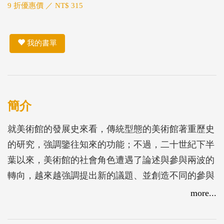
9 折優惠價 ／ NT$ 315
我的書單
簡介
就美術館的發展史來看，傳統型態的美術館著重歷史
的研究，強調鑒往知來的功能；不過，二十世紀下半
葉以來，美術館的社會角色遭遇了論述與參與兩波的
轉向，越來越強調提出新的議題、並創造不同的參與
體驗。臺北市立美術館除了面對國際這波美術館角色
more...
變遷的浪潮之外，還必須積極回應在地藝術界的期
待，為健全本地藝術生態的完整，善盡人才培育的責