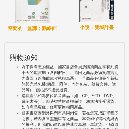
續關注台灣九?年代以降的藝術發展，特別是身體與
文化彼此間的互涉關係，並提出許多重要而發人深省
的論點。他與同樣長期關注本土藝術與文化生態、持
小說：雙城計畫
空間的一堂課：點線面
續記錄歷史發展並收集相關文獻的「在地實驗」藝術
團隊合作，以「探討台灣90年代以身體官能反文化實
踐的原始文本，進行再版、改編以及致敬」為主軸，
購物須知
希望透過《破身影》這個展覽，與參展的藝術家蘇匯
宇、余政達及許哲瑜共同思考這些歷史檔案之於當代
為了保障您的權益，國家書店會員所購買商品享有到貨
十天的鑑賞期（含例假日）。退回之商品必須於鑑賞期
人的意義。檔案因而不是只在庫房中漫長等待它們的
內寄回（以郵戳或收執聯為憑），且商品必須是全新狀
未來，而是真正地參與當下社會與文化的建構。就此
態與完整包裝(商品、附件、內外包裝、隨貨文件、贈
品等)，否則恕不接受退貨。
而言，策展人、藝術家、藝術行政團隊、甚至是過往
購買產品如為數位影音商品（如：CD、VCD、DVD、
的檔案都不是孤立的行動者，而是網絡化的文化能動
電子書等），因受智慧財產權保護，恕無法接受退貨。
如有商品瑕疵，僅可更換相同產品。
者(cultural agency)，他們共同組成了當代藝術生態的
國家書店因網路與門市共同銷售，若在您完成訂單程序
之後，若內含售盡無庫存之商品，本公司保留出貨與否
全貌。對北美館來說，策展專案一方面是形塑這個微
的權利，但我們仍會以最快速度為您下單調貨。但恐原
型生態得以成形的力量，卻也是這個生態的重要環