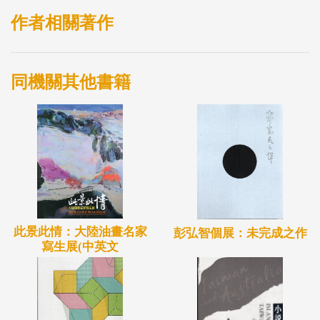
任。
作者相關著作
從台灣整體藝術生態的角度出發，上個世紀九?年代
同機關其他書籍
以降迄今有個明顯的趨勢，也就是策展人日益扮演重
要的角色，無論在展示方式的變革、新的議題脈絡的
提出，甚至是對於組織與制度的思考，都提出了許多
有趣且獨特的觀點。為了面對這個藝術生態結構的轉
型，在人才培育上提供制度性的支持，創造具有持續
性的遠景，北美館在原有的「申請展」之外，成立了
策展專案，將藝術家與策展人的培育分流，希望以具
此景此情：大陸油畫名家
彭弘智個展：未完成之作
有彈性且完善的思考，回應在地藝術生態的改變。
寫生展(中英文
正是在這樣的背景下，《破身影》雀屏中選，成為臺
北市立美術館策展專案的第一檔展覽。策展人游崴持