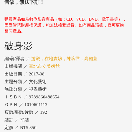
售缺，無法下訂！
購買產品如為數位影音商品（如：CD、VCD、DVD、電子書等），
因受智慧財產權保護，恕無法接受退貨。如有商品瑕疵，僅可更換
相同產品。
破身影
編/著/譯者 ／
游崴，在地實驗，陳琬尹，高如萱
出版機關 ／
臺北市立美術館
出版日期 ／ 2017-08
主題分類 ／ 文化藝術
施政分類 ／ 視覺藝術
ＩＳＢＮ ／ 9789860488654
ＧＰＮ ／ 1010601113
頁數/張數/片數 ／ 192
裝訂 ／ 平裝
定價 ／ NT$ 350