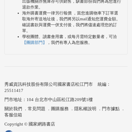
出版機關亦無庫存可供銷售，缺書部份我們將為您進行
退款作業。
節，我們積極地與藝術界其他重要的行動者一起建立
海外購書運費一律另行報價 ，當您進購物車下訂單選
共同的未來。
取海外寄送地址後，我們將另以mail通知您運費金額。
確認書款與運費一併支付後，我們將儘速處理您的訂
單。
當然，最要感謝的，還有本屆「策展徵件計畫」的評
學校團體、讀書會用書，或每月需特定數量者，可洽
【團購部門】
，我們有專人為您服務。
審委員：羊文漪、余思穎、胡朝聖、秦雅君、鄭慧華
與蘇珀琪。因為評審們的努力，讓我們有幸透過《破
身影》這個展覽，從不同角度觀看90年代的檔案、歷
史文本。
秀威資訊科技股份有限公司國家書店松江門市 統編：
25511417
門市地址：104 台北市中山區松江路209號1樓
關於我們
．
常見問題
．
團購服務
．
隱私權說明
．
門市據點
．
客服信箱
Copyright © 國家網路書店