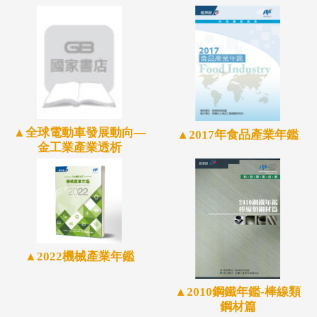
▲全球電動車發展動向—
▲2017年食品產業年鑑
金工業產業透析
▲2022機械產業年鑑
▲2010鋼鐵年鑑-棒線類
鋼材篇