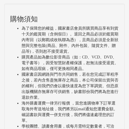
購物須知
為了保障您的權益，國家書店會員所購買商品享有到貨
十天的鑑賞期（含例假日）。退回之商品必須於鑑賞期
內寄回（以郵戳或收執聯為憑），且商品必須是全新狀
態與完整包裝(商品、附件、內外包裝、隨貨文件、贈
品等)，否則恕不接受退貨。
購買產品如為數位影音商品（如：CD、VCD、DVD、
電子書等），因受智慧財產權保護，恕無法接受退貨。
如有商品瑕疵，僅可更換相同產品。
國家書店因網路與門市共同銷售，若在您完成訂單程序
之後，若內含售盡無庫存之商品，本公司保留出貨與否
的權利，但我們仍會以最快速度為您下單調貨。但恐原
出版機關亦無庫存可供銷售，缺書部份我們將為您進行
退款作業。
海外購書運費一律另行報價 ，當您進購物車下訂單選
取海外寄送地址後，我們將另以mail通知您運費金額。
確認書款與運費一併支付後，我們將儘速處理您的訂
單。
學校團體、讀書會用書，或每月需特定數量者，可洽