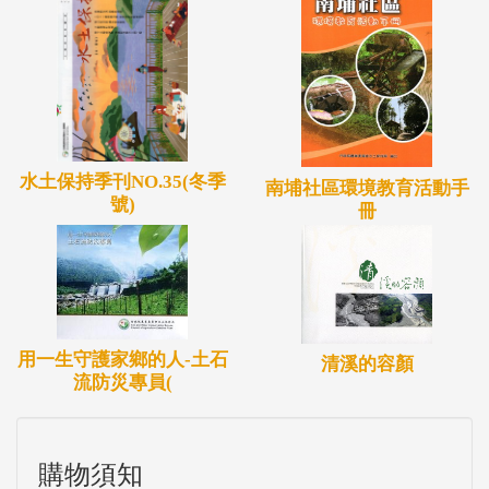
支模式的建置與執行現況。書中共分為四卷，第一
卷、「山與河之歌」介紹水土保持局保育治理工程的
推動；第二卷、「邁步而行，建構山河模型」介紹集
水區土砂收支模式建置的流程與方法；第三卷、「翱
翔天際、守望家園」由無人載具空拍的鏡頭，介紹集
水土保持季刊NO.35(冬季
南埔社區環境教育活動手
水區多元地形監測的新頁；第四卷、「水土鳴瑟，平
號)
冊
安之樂」介紹新技術及水土保持局氣候變遷下大規模
崩塌防減災計畫，一步一腳印，建置臺灣的平安家
園，豐盛水土資源，同享平安之樂。
用一生守護家鄉的人-土石
清溪的容顏
流防災專員(
購物須知