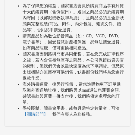
為了保障您的權益，國家書店會員所購買商品享有到貨
十天的鑑賞期（含例假日）。退回之商品必須於鑑賞期
內寄回（以郵戳或收執聯為憑），且商品必須是全新狀
態與完整包裝(商品、附件、內外包裝、隨貨文件、贈
品等)，否則恕不接受退貨。
購買產品如為數位影音商品（如：CD、VCD、DVD、
電子書等），因受智慧財產權保護，恕無法接受退貨。
如有商品瑕疵，僅可更換相同產品。
國家書店因網路與門市共同銷售，若在您完成訂單程序
之後，若內含售盡無庫存之商品，本公司保留出貨與否
的權利，但我們仍會以最快速度為您下單調貨。但恐原
出版機關亦無庫存可供銷售，缺書部份我們將為您進行
退款作業。
海外購書運費一律另行報價 ，當您進購物車下訂單選
取海外寄送地址後，我們將另以mail通知您運費金額。
確認書款與運費一併支付後，我們將儘速處理您的訂
單。
學校團體、讀書會用書，或每月需特定數量者，可洽
【團購部門】
，我們有專人為您服務。