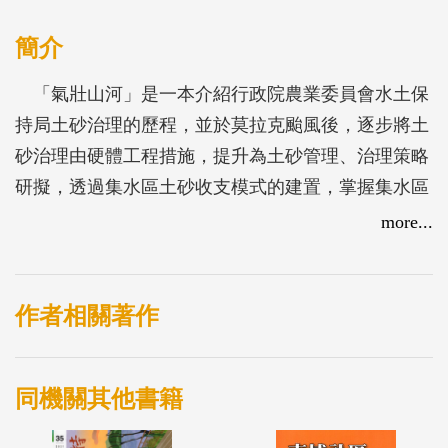
簡介
「氣壯山河」是一本介紹行政院農業委員會水土保
持局土砂治理的歷程，並於莫拉克颱風後，逐步將土
砂治理由硬體工程措施，提升為土砂管理、治理策略
研擬，透過集水區土砂收支模式的建置，掌握集水區
內土砂侵蝕、流出與變遷的趨勢，給予子集水區適當
more...
的治理策略，崩塌地處理、野溪治理、土石流防治，
在潛勢的子集水區進行最佳的土砂災害防減措施，不
論是重大土砂災害後的災害復原、或是長期土砂沖淤
作者相關著作
課題的集水區水砂環境維護，避免土砂為集水區所帶
來的負面效應。
同機關其他書籍
本書以集水區山與河的敘述，撰寫集水區土砂收