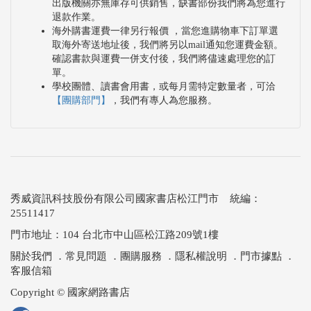
出版機關亦無庫存可供銷售，缺書部份我們將為您進行
退款作業。
海外購書運費一律另行報價 ，當您進購物車下訂單選
取海外寄送地址後，我們將另以mail通知您運費金額。
確認書款與運費一併支付後，我們將儘速處理您的訂
單。
學校團體、讀書會用書，或每月需特定數量者，可洽
【團購部門】
，我們有專人為您服務。
秀威資訊科技股份有限公司國家書店松江門市 統編：
25511417
門市地址：104 台北市中山區松江路209號1樓
關於我們
．
常見問題
．
團購服務
．
隱私權說明
．
門市據點
．
客服信箱
Copyright © 國家網路書店