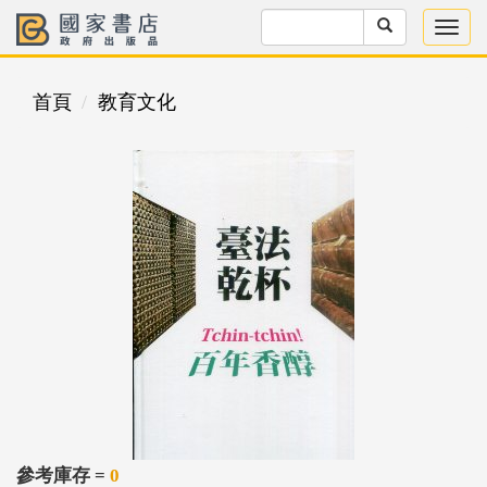
首頁
教育文化
參考庫存 =
0