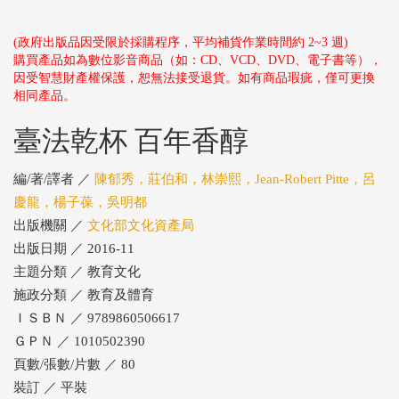
(政府出版品因受限於採購程序，平均補貨作業時間約 2~3 週)
購買產品如為數位影音商品（如：CD、VCD、DVD、電子書等），
因受智慧財產權保護，恕無法接受退貨。如有商品瑕疵，僅可更換
相同產品。
臺法乾杯 百年香醇
編/著/譯者 ／
陳郁秀，莊伯和，林崇熙，Jean-Robert Pitte，呂
慶龍，楊子葆，吳明都
出版機關 ／
文化部文化資產局
出版日期 ／ 2016-11
主題分類 ／ 教育文化
施政分類 ／ 教育及體育
ＩＳＢＮ ／ 9789860506617
ＧＰＮ ／ 1010502390
頁數/張數/片數 ／ 80
裝訂 ／ 平裝