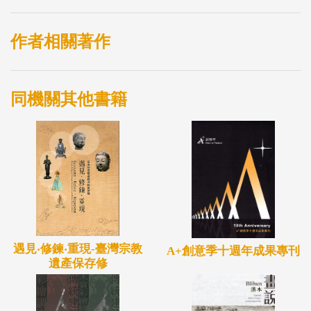
作者相關著作
同機關其他書籍
遇見‧修鍊‧重現-臺灣宗教
A+創意季十週年成果專刊
遺產保存修