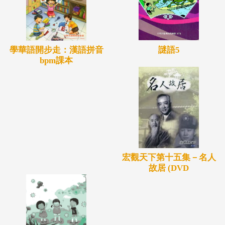
謎語5
學華語開步走：漢語拼音
bpm課本
宏觀天下第十五集－名人
故居 (DVD