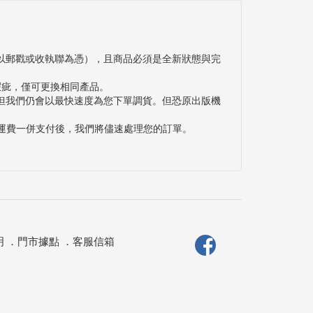
以郵戳或收執聯為憑），且商品必須是全新狀態與完
瑕疵，僅可更換相同產品。
但我們仍會以最快速度為您下單調貨。但恐原出版機
與運費一併支付後，我們將儘速處理您的訂單。
明
．
門市據點
．
客服信箱