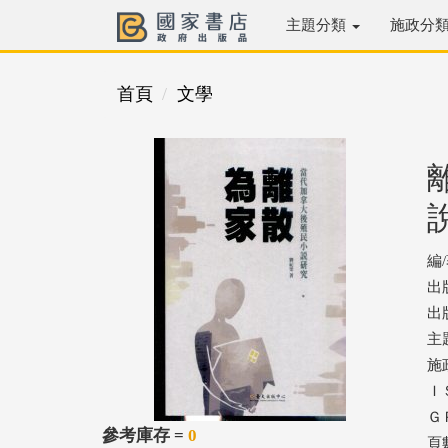
主題分類
施政分
首頁
文學
編
出
出版
主
施
ＩＳ
ＧＰ
參考庫存 =
0
頁數