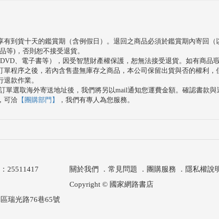
享有到貨十天的鑑賞期（含例假日）。退回之商品必須於鑑賞期內寄回（
品等)，否則恕不接受退貨。
、DVD、電子書等），因受智慧財產權保護，恕無法接受退貨。如有商品
訂單程序之後，若內含售盡無庫存之商品，本公司保留出貨與否的權利，
行退款作業。
訂單選取海外寄送地址後，我們將另以mail通知您運費金額。確認書款
，可洽
【團購部門】
，我們有專人為您服務。
511417
關於我們
．
常見問題
．
團購服務
．
隱私權說
Copyright © 國家網路書店
區瑞光路76巷65號