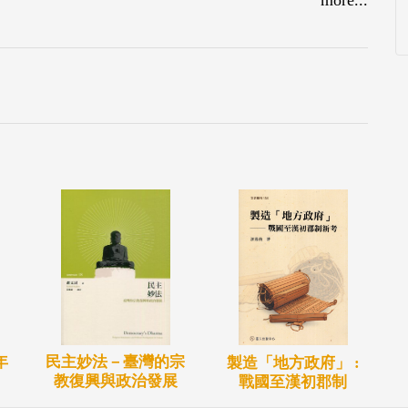
年
民主妙法－臺灣的宗
製造「地方政府」 :
教復興與政治發展
戰國至漢初郡制