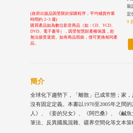
裝
(政府出版品因受限於採購程序，平均補貨作業
定價
時間約 2~3 週)
9 
購買產品如為數位影音商品（如：CD、VCD、
DVD、電子書等），因受智慧財產權保護，恕
無法接受退貨。如有商品瑕疵，僅可更換相同產
品。
簡介
全球化下趨勢下，「離散」已成常態；家，
沒有固定定義。本書以1970至2005年之
人》、《妾的兒女》、《阿巴桑》、《鹹魚
筆法、反異國風混雜、疆界空間化等文本策
事，以及他們在離散中如何建構樣貌不一、