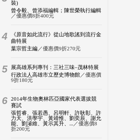
裝)
曾令毅、曾添福編輯；陳世榮執行編輯
／優惠價8折400元
4
《原音如此流行》從山地歌謠到流行金
曲特展
葉宗哲主編
／優惠價9折270元
5
展高雄系列專刊：三社三味–茂林特展
行政法人高雄市立歷史博物館
／優惠價
9折180元
6
2014年生物奧林匹亞國家代表選拔競
賽試
張哲睿、張若愚、呂明軒、許耿彰、許
力天、洪學宇、黃靖惟、劉奕辰、謝允
能、劉濬維、黃示其升、...
／優惠價8
折200元