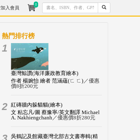
0
/加入會員
熱門排行榜
1
臺灣鯨讚(海洋廉政教育繪本)
作者 楊婉怡 繪者 范涵蘊(ㄈ ㄈ)
／優惠
價8折200元
2
紅磚牆內躲貓貓(繪本)
文 粘忘凡/圖 蔡豫寧/英文翻譯 Michael
A. Nakhiengchanh
／優惠價8折280元
3
吳鶴記及館藏臺灣北部古文書專輯(精