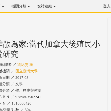
類
機關分類
友站連結
登入
離散為家:當代加拿大後殖民小
說研究
/著/譯者 ／
劉紀雯 著
版機關 ／
國立臺灣大學
日期 ／ 2017-03
題分類 ／ 文學
政分類 ／ 學、歷史與哲學
ＢＮ ／ 9789863502241
Ｎ ／ 1010600420
/張數/片數 ／ 304