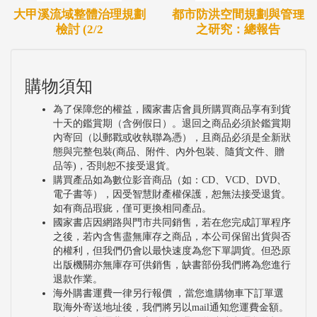
大甲溪流域整體治理規劃
都市防洪空間規劃與管理
檢討 (2/2
之研究：總報告
購物須知
為了保障您的權益，國家書店會員所購買商品享有到貨
十天的鑑賞期（含例假日）。退回之商品必須於鑑賞期
內寄回（以郵戳或收執聯為憑），且商品必須是全新狀
態與完整包裝(商品、附件、內外包裝、隨貨文件、贈
品等)，否則恕不接受退貨。
購買產品如為數位影音商品（如：CD、VCD、DVD、
電子書等），因受智慧財產權保護，恕無法接受退貨。
如有商品瑕疵，僅可更換相同產品。
國家書店因網路與門市共同銷售，若在您完成訂單程序
之後，若內含售盡無庫存之商品，本公司保留出貨與否
的權利，但我們仍會以最快速度為您下單調貨。但恐原
出版機關亦無庫存可供銷售，缺書部份我們將為您進行
退款作業。
海外購書運費一律另行報價 ，當您進購物車下訂單選
取海外寄送地址後，我們將另以mail通知您運費金額。