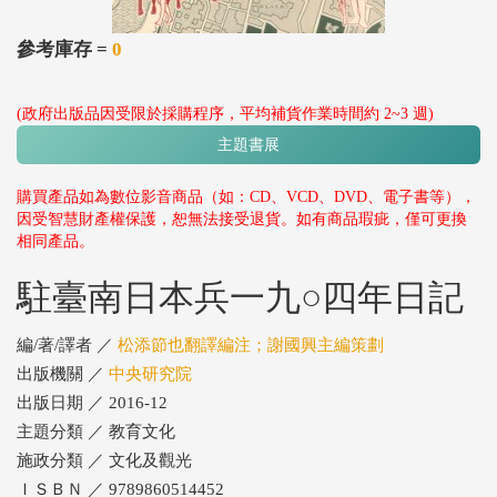
參考庫存 =
0
(政府出版品因受限於採購程序，平均補貨作業時間約 2~3 週)
主題書展
購買產品如為數位影音商品（如：CD、VCD、DVD、電子書等），
因受智慧財產權保護，恕無法接受退貨。如有商品瑕疵，僅可更換
相同產品。
駐臺南日本兵一九○四年日記
編/著/譯者 ／
松添節也翻譯編注；謝國興主編策劃
出版機關 ／
中央研究院
出版日期 ／ 2016-12
主題分類 ／ 教育文化
施政分類 ／ 文化及觀光
ＩＳＢＮ ／ 9789860514452