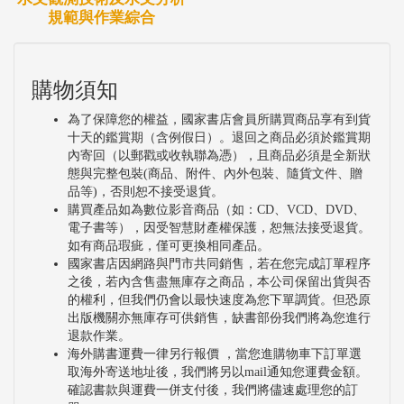
規範與作業綜合
購物須知
為了保障您的權益，國家書店會員所購買商品享有到貨
十天的鑑賞期（含例假日）。退回之商品必須於鑑賞期
內寄回（以郵戳或收執聯為憑），且商品必須是全新狀
態與完整包裝(商品、附件、內外包裝、隨貨文件、贈
品等)，否則恕不接受退貨。
購買產品如為數位影音商品（如：CD、VCD、DVD、
電子書等），因受智慧財產權保護，恕無法接受退貨。
如有商品瑕疵，僅可更換相同產品。
國家書店因網路與門市共同銷售，若在您完成訂單程序
之後，若內含售盡無庫存之商品，本公司保留出貨與否
的權利，但我們仍會以最快速度為您下單調貨。但恐原
出版機關亦無庫存可供銷售，缺書部份我們將為您進行
退款作業。
海外購書運費一律另行報價 ，當您進購物車下訂單選
取海外寄送地址後，我們將另以mail通知您運費金額。
確認書款與運費一併支付後，我們將儘速處理您的訂