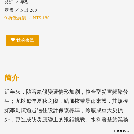
裝訂 ／ 平裝
定價 ／ NT$ 200
9 折優惠價 ／ NT$ 180
我的書單
簡介
近年來，隨著氣候變遷情形加劇，複合型災害頻繁發
生；尤以每年夏秋之際，颱風挾帶暴雨來襲，其規模
頻率動輒逾越過往設計保護標準，除釀成重大災損
外，更造成防災應變上的艱鉅挑戰。水利署基於業務
職掌，多年來致力於水旱災防救作業，面對日益嚴峻
more...