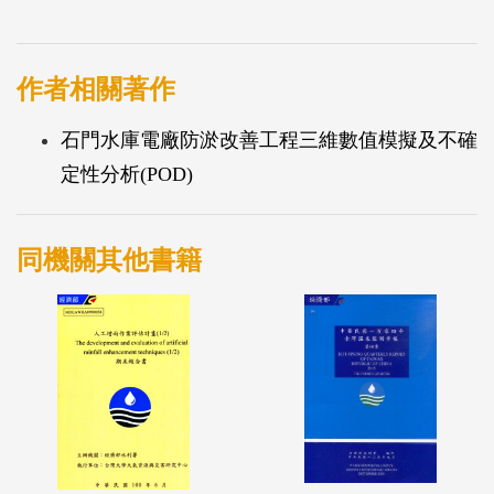
之極端氣候與環境條件，為達成精確、迅速且有效之
研判決策與防救災資源之最佳化調配，各類監測、運
算以及歷史資料之彙綜分析與多元應用實屬不可或
作者相關著作
缺。
石門水庫電廠防淤改善工程三維數值模擬及不確
本計畫引入巨量資料分析儲存架構、雲端資訊運算服
定性分析(POD)
務，以及物聯網與智慧整合感控系統等近年來高速發
展之觀念及技術，期使今後水利防災之推動面向，能
以自動化、行動化與智慧化為基調，以於瞬息萬變之
同機關其他書籍
災害情勢中主動掌握防救之契機，並作出適切之應變
處置。此外，本計畫雲端資料庫亦可成為水利防災各
系統資料的共通平台。