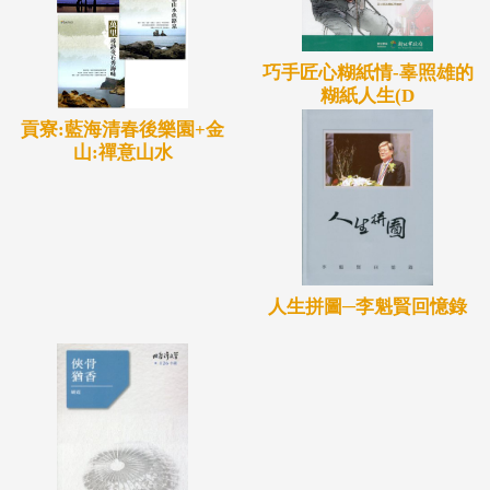
巧手匠心糊紙情-辜照雄的
糊紙人生(D
貢寮:藍海清春後樂園+金
山:禪意山水
人生拼圖─李魁賢回憶錄