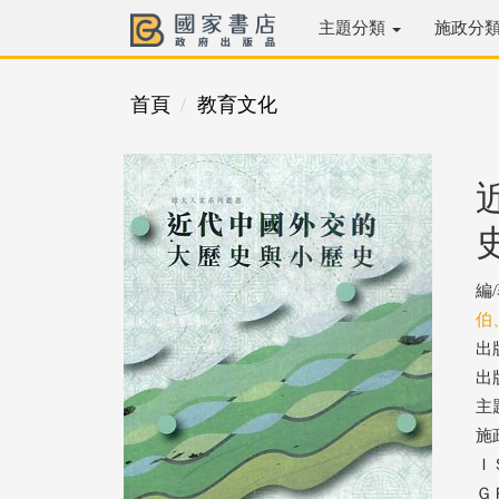
主題分類
施政分
首頁
教育文化
編
伯
出
出版
主
施
ＩＳ
ＧＰ