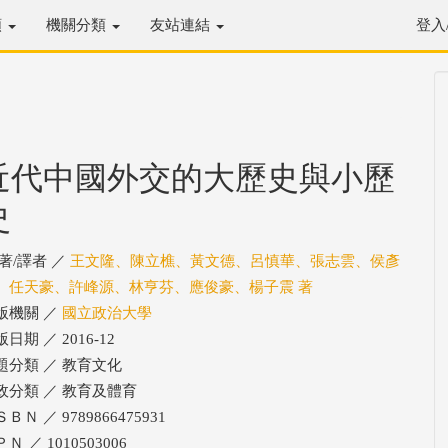
類
機關分類
友站連結
登入
近代中國外交的大歷史與小歷
史
/著/譯者 ／
王文隆、陳立樵、黃文德、呂慎華、張志雲、侯彥
、任天豪、許峰源、林亨芬、應俊豪、楊子震 著
版機關 ／
國立政治大學
日期 ／ 2016-12
題分類 ／ 教育文化
政分類 ／ 教育及體育
ＢＮ ／ 9789866475931
Ｎ ／ 1010503006