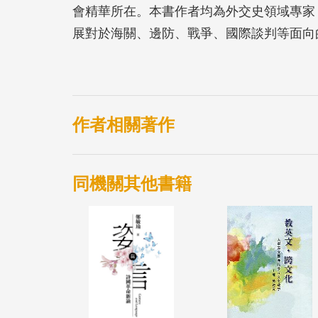
會精華所在。本書作者均為外交史領域專家
展對於海關、邊防、戰爭、國際談判等面向
面向發乎至微的歷史事件。不僅關注外交的
件。由於不完全鎖定於外交史習用的上層結
H(History)和小寫h(histories)的
作者相關著作
同機關其他書籍