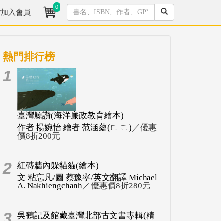
0
/加入會員
熱門排行榜
1
臺灣鯨讚(海洋廉政教育繪本)
作者 楊婉怡 繪者 范涵蘊(ㄈ ㄈ)
／優惠
價8折200元
2
紅磚牆內躲貓貓(繪本)
文 粘忘凡/圖 蔡豫寧/英文翻譯 Michael
A. Nakhiengchanh
／優惠價8折280元
3
吳鶴記及館藏臺灣北部古文書專輯(精