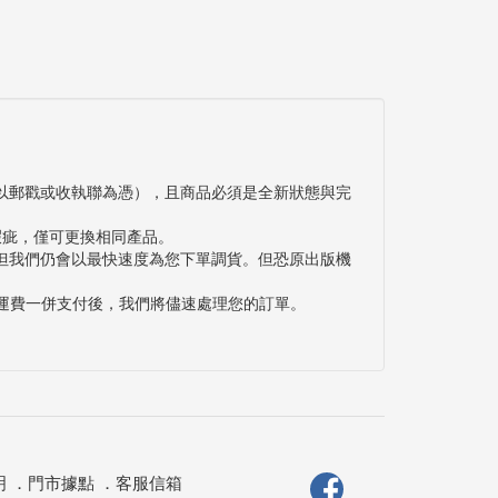
以郵戳或收執聯為憑），且商品必須是全新狀態與完
瑕疵，僅可更換相同產品。
但我們仍會以最快速度為您下單調貨。但恐原出版機
與運費一併支付後，我們將儘速處理您的訂單。
明
．
門市據點
．
客服信箱