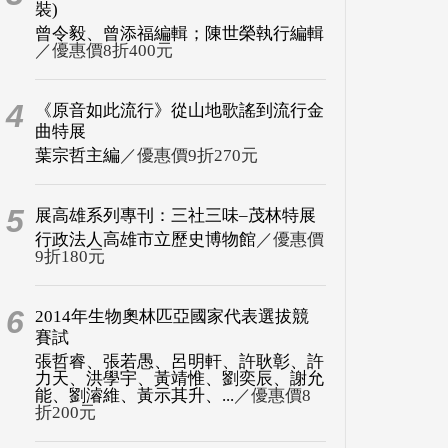
裝)
曾令毅、曾添福編輯；陳世榮執行編輯
／優惠價8折400元
4
《原音如此流行》從山地歌謠到流行金
曲特展
葉宗哲主編
／優惠價9折270元
5
展高雄系列專刊：三社三味–茂林特展
行政法人高雄市立歷史博物館
／優惠價
9折180元
6
2014年生物奧林匹亞國家代表選拔競
賽試
張哲睿、張若愚、呂明軒、許耿彰、許
力天、洪學宇、黃靖惟、劉奕辰、謝允
能、劉濬維、黃示其升、...
／優惠價8
折200元