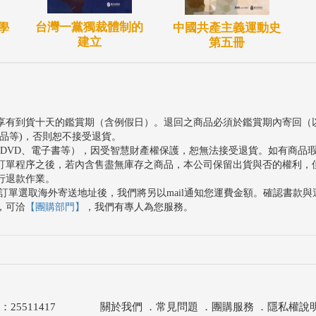
台灣一黨獨裁體制的
學
中國共產主義運動史
建立
第五冊
享有到貨十天的鑑賞期（含例假日）。退回之商品必須於鑑賞期內寄回（
品等)，否則恕不接受退貨。
、DVD、電子書等），因受智慧財產權保護，恕無法接受退貨。如有商品
訂單程序之後，若內含售盡無庫存之商品，本公司保留出貨與否的權利，
行退款作業。
訂單選取海外寄送地址後，我們將另以mail通知您運費金額。確認書款
，可洽
【團購部門】
，我們有專人為您服務。
511417
關於我們
．
常見問題
．
團購服務
．
隱私權說