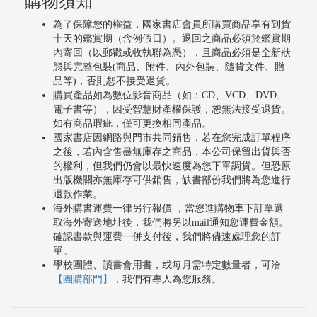
購物須知
為了保障您的權益，國家書店會員所購買商品享有到貨
十天的鑑賞期（含例假日）。退回之商品必須於鑑賞期
內寄回（以郵戳或收執聯為憑），且商品必須是全新狀
態與完整包裝(商品、附件、內外包裝、隨貨文件、贈
品等)，否則恕不接受退貨。
購買產品如為數位影音商品（如：CD、VCD、DVD、
電子書等），因受智慧財產權保護，恕無法接受退貨。
如有商品瑕疵，僅可更換相同產品。
國家書店因網路與門市共同銷售，若在您完成訂單程序
之後，若內含售盡無庫存之商品，本公司保留出貨與否
的權利，但我們仍會以最快速度為您下單調貨。但恐原
出版機關亦無庫存可供銷售，缺書部份我們將為您進行
退款作業。
海外購書運費一律另行報價 ，當您進購物車下訂單選
取海外寄送地址後，我們將另以mail通知您運費金額。
確認書款與運費一併支付後，我們將儘速處理您的訂
單。
學校團體、讀書會用書，或每月需特定數量者，可洽
【團購部門】
，我們有專人為您服務。