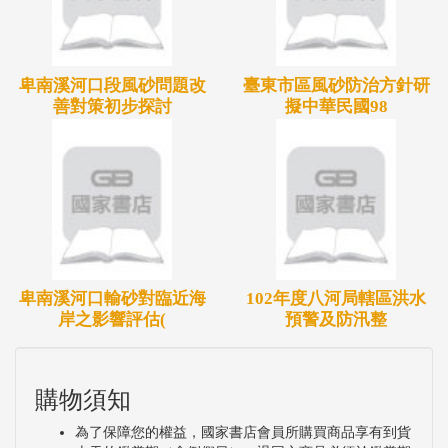
洪痕水尺，皆曾紀錄到20公分以上之積水高度，顯示
設置點位合宜。另本計畫已建置完成自動化水情簡訊
卑南溪河口段風砂問題改
臺東市區風砂防治方針研
發送系統，當水位到達警戒高度時，則可自動發送警
善對策初步探討
擬中華民國98
戒簡訊，提醒防救災人員，以利進行相關之處置；另
傳真系統則是可透過網頁登打相關資料後，無須透過
傳真機等相關設備，即可將汛期值班要發送之傳真通
報單，發送至各單位中。
除持續蒐集最新之水文資料、河道斷面資料、監視站
資料、防汛資料、歷史致災資料及保全對象等，並針
卑南溪河口輸砂對臨近海
102年度八河局轄區洪水
對系統部分進行基本資料更新，包括雨量站、流量
岸之影響評估(
預警及防汛整
站、河川斷面等。今年度亦完成兩場次各4小時之教
育訓練，其課程安排內容包含，堰塞湖應變手冊及演
練操作流程說明、堰塞湖調查作業演練及相關儀器設
購物須知
備操作、淹水調查重點教學及流程說明、天氣預報作
為了保障您的權益，國家書店會員所購買商品享有到貨