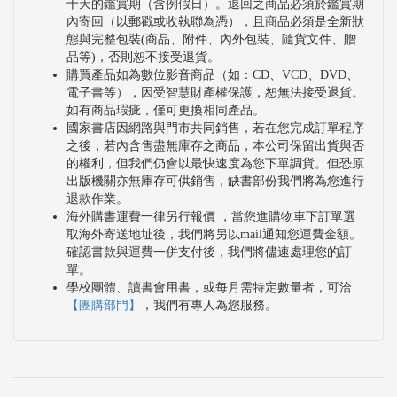
十天的鑑賞期（含例假日）。退回之商品必須於鑑賞期
業說明、防汛平台操作與應用，總共有5堂課，共計8
內寄回（以郵戳或收執聯為憑），且商品必須是全新狀
小時。
態與完整包裝(商品、附件、內外包裝、隨貨文件、贈
品等)，否則恕不接受退貨。
於今年度尼伯特颱風、莫蘭蒂颱風、梅姬颱風期間，
購買產品如為數位影音商品（如：CD、VCD、DVD、
派員前往八河局進駐協勤，並提供相關事件之水情簡
電子書等），因受智慧財產權保護，恕無法接受退貨。
如有商品瑕疵，僅可更換相同產品。
報。此外，今年度分別於尼伯特颱風、莫蘭蒂颱風及
國家書店因網路與門市共同銷售，若在您完成訂單程序
1007豪雨，啟動淹水調查工作，並協助撰寫提送淹水
之後，若內含售盡無庫存之商品，本公司保留出貨與否
的權利，但我們仍會以最快速度為您下單調貨。但恐原
調查報告。且於淹水調查後，進行洪痕色紙抽換工
出版機關亦無庫存可供銷售，缺書部份我們將為您進行
退款作業。
作，並記錄積淹水高度，以供未來改善建議之參考。
海外購書運費一律另行報價 ，當您進購物車下訂單選
取海外寄送地址後，我們將另以mail通知您運費金額。
確認書款與運費一併支付後，我們將儘速處理您的訂
單。
學校團體、讀書會用書，或每月需特定數量者，可洽
【團購部門】
，我們有專人為您服務。