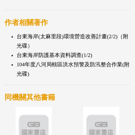
新、水文水理分析參數檢定驗證，完成洪水預警系統
建置工作及防汛整合作業。
本計畫根據整體工作項目主要分為以下12大項，分別
作者相關著作
為新增更新維護洪水預報系統、更新水文地文資料及
台東海岸(太麻里段)環境營造改善計畫(2/2)（附
洪水預報參數之持續檢定驗證、持續介接轄區內相關
光碟）
單位預警系統資料、地圖化展示介面功能及圖資擴
台東海岸防護基本資料調查(1/2)
充、洪痕水尺檢討及設置與洪痕水尺色紙更換、卑南
104年度八河局轄區洪水預警及防汛整合作業(附
溪水系兩岸易致災河段模擬及建議、提供水情資訊研
光碟)
判及諮詢、颱洪時期進駐協勤、颱洪事件預報結果分
析、颱洪事件淹水災害調查工作、教育訓練及報告簡
報編撰印製。
同機關其他書籍
相較於前期計畫，今年度增加洪痕水尺設置與檢討及
納入自動化傳真與簡訊系統建置。其中洪痕水尺設置
部分，本計畫依據歷史積淹水地區資料，擇定20處設
置洪痕水尺，於今年度颱洪事件過後，有超過75%之