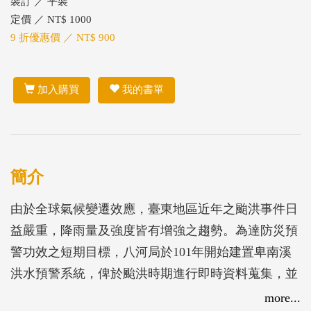
裝訂 ／ 平裝
定價 ／ NT$ 1000
9 折優惠價 ／ NT$ 900
加入購買
我的書單
簡介
由於全球氣候變遷效應，臺東地區近年之颱洪事件日
益嚴重，降雨量及強度皆有增強之趨勢。為達防災預
警功效之短期目標，八河局於101年開始建置卑南溪
洪水預警系統，俾於颱洪時期進行即時資料蒐集，並
延續前期成果進行資料庫更新維護、系統擴充及更
more...