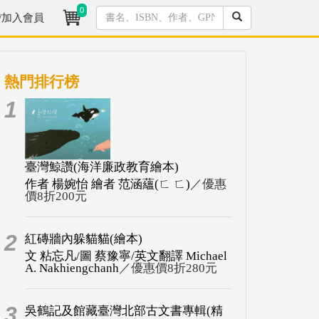
0
/加入會員
熱門排行榜
1
臺灣鯨讚(海洋廉政教育繪本)
作者 楊婉怡 繪者 范涵蘊(ㄈ ㄈ)
／優惠
價8折200元
2
紅磚牆內躲貓貓(繪本)
文 粘忘凡/圖 蔡豫寧/英文翻譯 Michael
A. Nakhiengchanh
／優惠價8折280元
3
吳鶴記及館藏臺灣北部古文書專輯(精