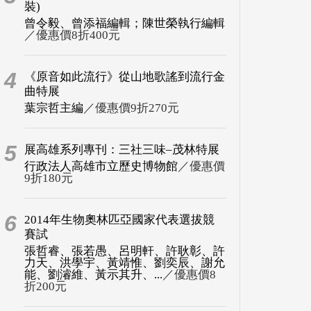
裝)
曾令毅、曾添福編輯；陳世榮執行編輯
／優惠價8折400元
4
《原音如此流行》從山地歌謠到流行金
曲特展
葉宗哲主編
／優惠價9折270元
5
展高雄系列專刊：三社三味–茂林特展
行政法人高雄市立歷史博物館
／優惠價
9折180元
6
2014年生物奧林匹亞國家代表選拔競
賽試
張哲睿、張若愚、呂明軒、許耿彰、許
力天、洪學宇、黃靖惟、劉奕辰、謝允
能、劉濬維、黃示其升、...
／優惠價8
折200元