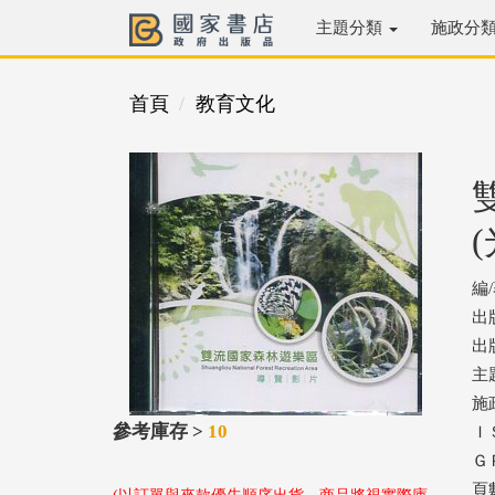
主題分類
施政分
首頁
教育文化
編
出
出版
主
施
參考庫存 >
10
ＩＳ
ＧＰ
頁