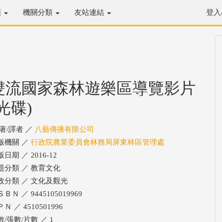
類
機關分類
友站連結
登入
雙流國家森林遊樂區導覽影片
(光碟)
/著/譯者 ／
八藝傳播有限公司
版機關 ／
行政院農業委員會林務局屏東林區管理處
日期 ／ 2016-12
題分類 ／ 教育文化
政分類 ／ 文化及觀光
ＢＮ ／ 9445105019969
Ｎ ／ 4510501996
數/張數/片數 ／ 1