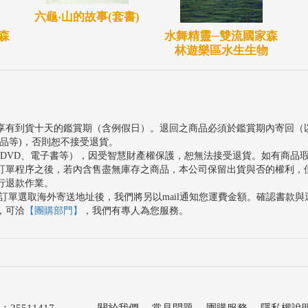
六龜‧山的故事(套書)
水舞精靈─雙流國家森
森
林遊樂區水生生物
享有到貨十天的鑑賞期（含例假日）。退回之商品必須於鑑賞期內寄回（
品等)，否則恕不接受退貨。
、DVD、電子書等），因受智慧財產權保護，恕無法接受退貨。如有商品
訂單程序之後，若內含售盡無庫存之商品，本公司保留出貨與否的權利，
行退款作業。
訂單選取海外寄送地址後，我們將另以mail通知您運費金額。確認書款
，可洽
【團購部門】
，我們有專人為您服務。
511417
關於我們
．
常見問題
．
團購服務
．
隱私權說