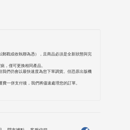
以郵戳或收執聯為憑），且商品必須是全新狀態與完
瑕疵，僅可更換相同產品。
但我們仍會以最快速度為您下單調貨。但恐原出版機
與運費一併支付後，我們將儘速處理您的訂單。
明
．
門市據點
．
客服信箱