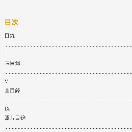
仁溪口區段，選擇一亮點區域作為海岸環境營造之對
象，依據其海岸環境特色，研提海堤環境營造規劃，
以利適應未來環境狀況，期在海岸防護基本功能下，
目次
達成達成「強化海岸防護能力，降低災害損失」、
目錄
「加速海岸環境復育，營造優質海岸」與「落實海岸
......................................................................................
防護工法研發應用，維護海堤設施功能」三大計畫目
Ⅰ
標。
表目錄
本年度計畫工作已蒐集計畫區鄰近海域，往昔潮位、
......................................................................................
波浪、海流、海岸漂砂、水文、地層下陷、海岸生
V
態、海岸防護設施、歷年災害等資料，進行彙整分
圖目錄
析。有關地形水深測量與分析作業方面，已於2016年
......................................................................................
4月中旬完成控制測量，於6月1~10日完成冬季波浪作
IX
用後之地形水深測
照片目錄
量工作，安平商港至二仁溪口段颱風過後地形水深測
......................................................................................
量工作，於9月19、21~22日執行完成，而曾文溪口至