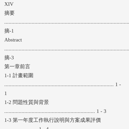
XIV
安平商港段夏季波浪作用後之地形水深測量，則於10
摘要
月下旬完成，同時依據測量成果配合蒐集之歷年水深
......................................................................................
地形資料，進行地形水深侵淤分析作業。另於7月28
摘-1
日辦理底質採樣作業，並完成相關分析工作。
Abstract
海岸環境特性及發展潛力分析作業，已綜合評估台南
......................................................................................
海岸曾文溪口至二仁溪口區段之土地利用分佈、職掌
摘-3
權責範圍、整體景觀遊憩分佈特性、整體海岸環境協
第一章前言
調性、濱海生物與其棲息地分佈概況、海岸環境之敏
1-1 計畫範圍
感程度與發展潛力，研提鯤鯓海堤段作為海岸環境營
............................................................................ 1 -
造改善之區段。
1
重要課題分析評估方面，已就鯤鯓海堤段進行海岸防
1-2 問題性質與背景
護需要性評估、現有海岸防護構造物改善評估、海岸
............................................................... 1 - 3
地形改善評估、海岸生態維護評估、環境維護營造評
1-3 第一年度工作執行說明與方案成果評價
估、對鄰近海岸地形之影響評估等作業。
....................... 1 - 4