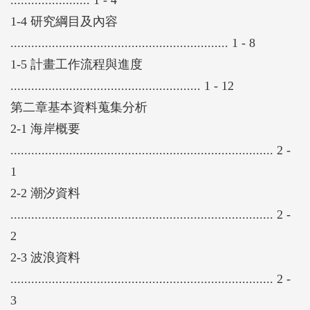
海岸環境營造改善方案分析部分，業針對鯤鯓海堤段
1-4 研究綱目及內容
考量防災抗浪、海岸景觀、環境資源、自然生態、產
............................................................... 1 - 8
業發展、景觀遊憩等功能，研擬海岸環境營造改善方
1-5 計畫工作流程與進度
案，探討各種改善策略與方案之效能，提出較佳及可
....................................................... 1 - 12
行之方案，並說明各方案之經費估算、效益及相關應
第二章基本資料蒐集分析
配合措施。
2-1 海岸概要
因應氣候變遷研擬海岸防護設施改善評估基準分析，
............................................................................ 2 -
已蒐集水利署2010年「強化台灣西南地區因應氣候變
1
遷海岸災害調過能力研究計畫(1/2)」成果與氣候變遷
2-2 潮汐資料
相關研究資料，彙整設計條件同時考量未來氣候變遷
............................................................................ 2 -
水位抬升，依最新地形進行波場演算，配合波浪溯上
2
與越波量推估模式，進行海岸防護設施改善評估基準
2-3 波浪資料
與因應氣候變遷調適策略與非工程措施規劃。
............................................................................ 2 -
3