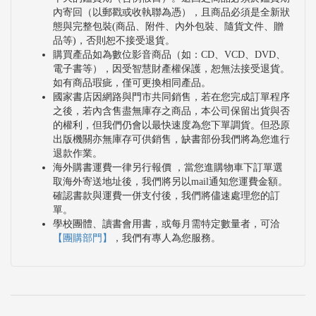
內寄回（以郵戳或收執聯為憑），且商品必須是全新狀
態與完整包裝(商品、附件、內外包裝、隨貨文件、贈
品等)，否則恕不接受退貨。
購買產品如為數位影音商品（如：CD、VCD、DVD、
電子書等），因受智慧財產權保護，恕無法接受退貨。
如有商品瑕疵，僅可更換相同產品。
國家書店因網路與門市共同銷售，若在您完成訂單程序
之後，若內含售盡無庫存之商品，本公司保留出貨與否
的權利，但我們仍會以最快速度為您下單調貨。但恐原
出版機關亦無庫存可供銷售，缺書部份我們將為您進行
退款作業。
海外購書運費一律另行報價 ，當您進購物車下訂單選
取海外寄送地址後，我們將另以mail通知您運費金額。
確認書款與運費一併支付後，我們將儘速處理您的訂
單。
學校團體、讀書會用書，或每月需特定數量者，可洽
【團購部門】
，我們有專人為您服務。