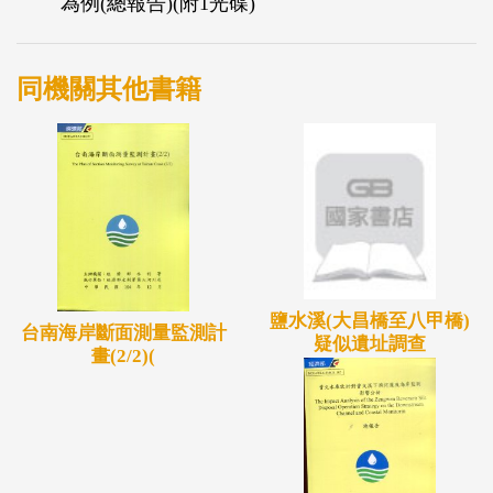
為例(總報告)(附1光碟)
同機關其他書籍
鹽水溪(大昌橋至八甲橋)
台南海岸斷面測量監測計
疑似遺址調查
畫(2/2)(