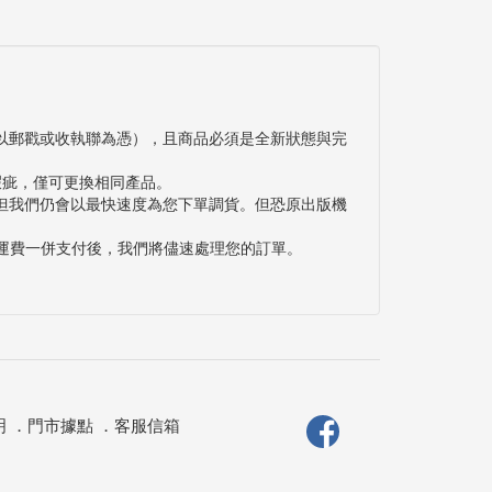
以郵戳或收執聯為憑），且商品必須是全新狀態與完
瑕疵，僅可更換相同產品。
但我們仍會以最快速度為您下單調貨。但恐原出版機
與運費一併支付後，我們將儘速處理您的訂單。
明
．
門市據點
．
客服信箱