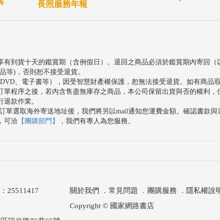
與
長照服務年報
享有到貨十天的鑑賞期（含例假日）。退回之商品必須於鑑賞期內寄回（
品等)，否則恕不接受退貨。
、DVD、電子書等），因受智慧財產權保護，恕無法接受退貨。如有商品
訂單程序之後，若內含售盡無庫存之商品，本公司保留出貨與否的權利，
行退款作業。
訂單選取海外寄送地址後，我們將另以mail通知您運費金額。確認書款
，可洽
【團購部門】
，我們有專人為您服務。
511417
關於我們
．
常見問題
．
團購服務
．
隱私權說
Copyright © 國家網路書店