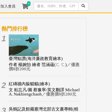
0
/加入會員
熱門排行榜
1
臺灣鯨讚(海洋廉政教育繪本)
作者 楊婉怡 繪者 范涵蘊(ㄈ ㄈ)
／優惠
價8折200元
2
紅磚牆內躲貓貓(繪本)
文 粘忘凡/圖 蔡豫寧/英文翻譯 Michael
A. Nakhiengchanh
／優惠價8折280元
3
吳鶴記及館藏臺灣北部古文書專輯(精