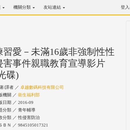
類
機關分類
友站連結
登入
練習愛－未滿16歲非強制性性
侵害事件親職教育宣導影片
(光碟)
/著/譯者 ／
卓越數碼科技有限公司
版機關 ／
衛生福利部
日期 ／ 2016-09
題分類 ／ 青年輔導
政分類 ／ 性侵害防治
ＢＮ ／ 9845105017321