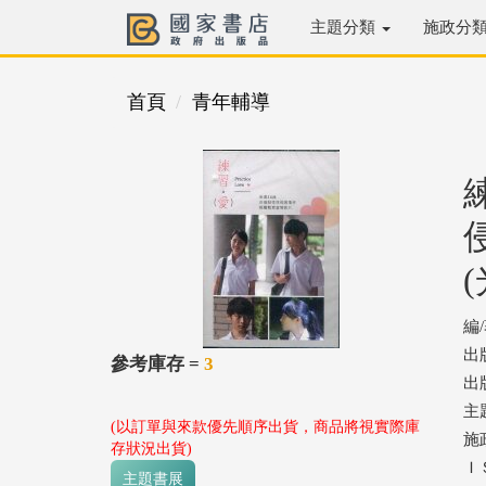
主題分類
施政分
首頁
青年輔導
編
出
參考庫存 =
3
出版
主
(以訂單與來款優先順序出貨，商品將視實際庫
施
存狀況出貨)
ＩＳ
主題書展