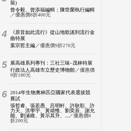
裝)
曾令毅、曾添福編輯；陳世榮執行編輯
／優惠價8折400元
4
《原音如此流行》從山地歌謠到流行金
曲特展
葉宗哲主編
／優惠價9折270元
5
展高雄系列專刊：三社三味–茂林特展
行政法人高雄市立歷史博物館
／優惠價
9折180元
6
2014年生物奧林匹亞國家代表選拔競
賽試
張哲睿、張若愚、呂明軒、許耿彰、許
力天、洪學宇、黃靖惟、劉奕辰、謝允
能、劉濬維、黃示其升、...
／優惠價8
折200元