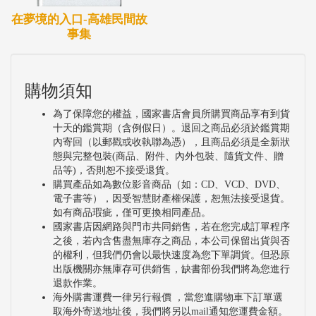
在夢境的入口-高雄民間故
事集
購物須知
為了保障您的權益，國家書店會員所購買商品享有到貨
十天的鑑賞期（含例假日）。退回之商品必須於鑑賞期
內寄回（以郵戳或收執聯為憑），且商品必須是全新狀
態與完整包裝(商品、附件、內外包裝、隨貨文件、贈
品等)，否則恕不接受退貨。
購買產品如為數位影音商品（如：CD、VCD、DVD、
電子書等），因受智慧財產權保護，恕無法接受退貨。
如有商品瑕疵，僅可更換相同產品。
國家書店因網路與門市共同銷售，若在您完成訂單程序
之後，若內含售盡無庫存之商品，本公司保留出貨與否
的權利，但我們仍會以最快速度為您下單調貨。但恐原
出版機關亦無庫存可供銷售，缺書部份我們將為您進行
退款作業。
海外購書運費一律另行報價 ，當您進購物車下訂單選
取海外寄送地址後，我們將另以mail通知您運費金額。