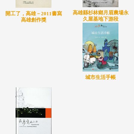
高雄縣杉林鄉月眉農場永
開工了，高雄－2011書寫
久屋基地下游段
高雄創作獎
城市生活手帳