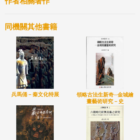
作者相關著作
同機關其他書籍
兵馬俑－秦文化特展
領略古法生新奇─金城繪
畫藝術研究－史