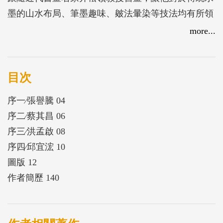
墨的山水布局、筆墨趣味、皴法暈染等技法均有所領
略。他卻又能在傳統筆墨之中而有所變化及創新，結
more...
合了潑墨、重彩、寫意、抽象等多種表現手法而推陳
出新。由於自幼生長於農村、山林，何氏的創作題材
多以山水自然為主，作品充滿濃郁的鄉土情懷及他對
目次
臺灣這塊土地的熱愛，自然的一草一木，在其筆下，
序一∕張譽騰 04
格外動人。本館向來秉承著繪畫藝術薪火相傳的使
序二∕蔡其昌 06
命，特邀何先生彙集整理近期精采作品60餘幅，一一
序三∕洪孟啟 08
呈現於國人面前，希冀藉此藝術之緣，除了展現何氏
序四∕邱宜浤 10
的生命史、創作觀，觀者可以在畫筆揮灑中感受藝術
圖版 12
家的筆墨趣味與藝術巧思，同時領略臺灣之美。
作者簡歷 140