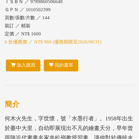
ＩＳＢＮ ／ 9789860506648
ＧＰＮ ／ 1010502399
頁數/張數/片數 ／ 144
裝訂 ／ 精裝
定價 ／ NT$ 1600
6 折優惠價 ／ NT$ 960 (優惠期限至2026/08/31)
加入購買
我的書單
簡介
何木火先生，字世懷，號「水墨行者」。1958年出生
於臺中大里，自幼即展現出不凡的繪畫天分，早年曾
跟隨近代書畫名家井松嶺教授習畫，讓他對於傳統水