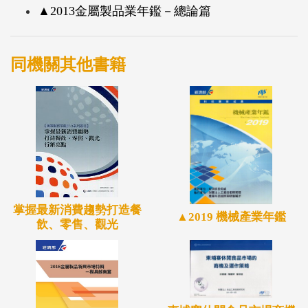
▲2013金屬製品業年鑑－總論篇
同機關其他書籍
掌握最新消費趨勢打造餐
▲2019 機械產業年鑑
飲、零售、觀光