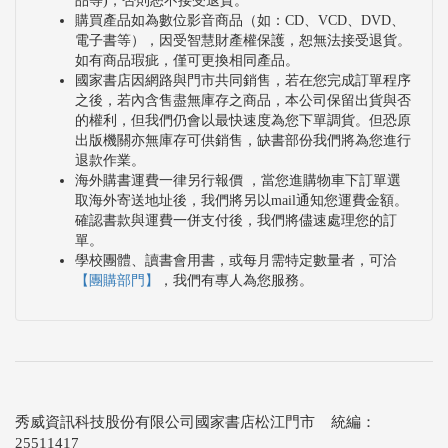
品等)，否則恕不接受退貨。
購買產品如為數位影音商品（如：CD、VCD、DVD、
電子書等），因受智慧財產權保護，恕無法接受退貨。
如有商品瑕疵，僅可更換相同產品。
國家書店因網路與門市共同銷售，若在您完成訂單程序
之後，若內含售盡無庫存之商品，本公司保留出貨與否
的權利，但我們仍會以最快速度為您下單調貨。但恐原
出版機關亦無庫存可供銷售，缺書部份我們將為您進行
退款作業。
海外購書運費一律另行報價 ，當您進購物車下訂單選
取海外寄送地址後，我們將另以mail通知您運費金額。
確認書款與運費一併支付後，我們將儘速處理您的訂
單。
學校團體、讀書會用書，或每月需特定數量者，可洽
【團購部門】
，我們有專人為您服務。
秀威資訊科技股份有限公司國家書店松江門市 統編：
25511417