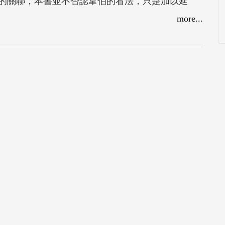
的關聯，本書並不否認韋伯的看法，只是加以延
制慾理念有所影響，多愁善感的虔敬主義理念同樣
more...
，為了提出整合性的解釋，本書稍微修正了韋伯的
以及哪些要素可說合理構成了新教主義的「倫
這些修正對於韋伯的論點並沒有產生什麼巨大的威
解決長期以來因為採納韋伯的論點而造成的一些問