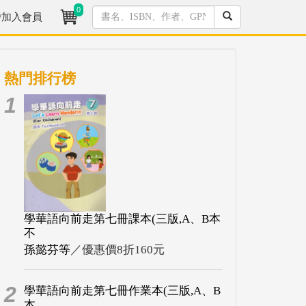
0
/加入會員
熱門排行榜
1
學華語向前走第七冊課本(三版,A、B本
不
孫懿芬等
／優惠價8折160元
2
學華語向前走第七冊作業本(三版,A、B
本