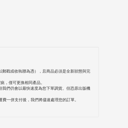
以郵戳或收執聯為憑），且商品必須是全新狀態與完
瑕疵，僅可更換相同產品。
但我們仍會以最快速度為您下單調貨。但恐原出版機
與運費一併支付後，我們將儘速處理您的訂單。