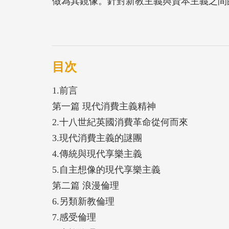
做為其鏡像。針對新教主義與資本主義之間
伸，主張在這場宗教運動之中，不只理性的
也對於現代經濟的發展貢獻良多。不可否認
觀點，特別是有關其對於新教主義的看法，
理」，還有新教主義接下來的命運發展，但
目次
脅；相反地，這些修正是必要的，如此才能
1.前言
題。
第一篇 現代消費主義精神
2.十八世紀英國消費革命從何而來
3.現代消費主義的謎團
4.傳統與現代享樂主義
5.自主想像的現代享樂主義
第二篇 浪漫倫理
6.另類新教倫理
7.感受倫理