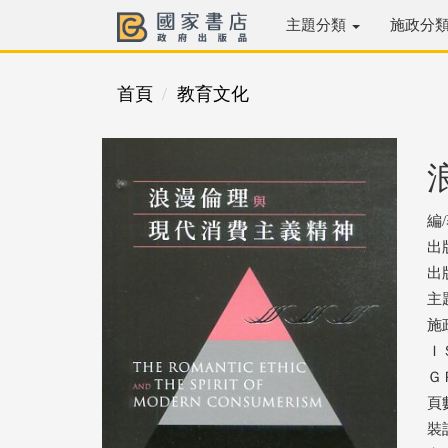
主題分類
施政分
首頁
教育文化
編
出
出版
主
施
ＩＳ
ＧＰ
頁數
裝