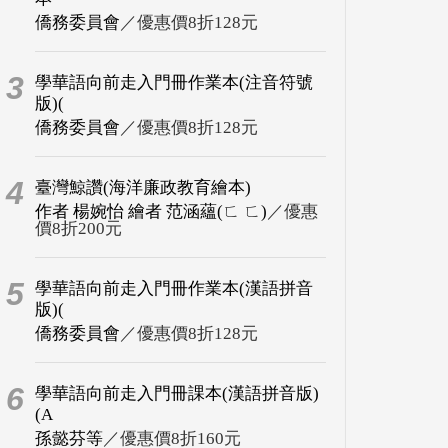
僑務委員會
／優惠價8折128元
3
學華語向前走入門冊作業本(注音符號
版)(
僑務委員會
／優惠價8折128元
4
臺灣鯨讚(海洋廉政教育繪本)
作者 楊婉怡 繪者 范涵蘊(ㄈ ㄈ)
／優惠
價8折200元
5
學華語向前走入門冊作業本(漢語拼音
版)(
僑務委員會
／優惠價8折128元
6
學華語向前走入門冊課本(漢語拼音版)
(A
孫懿芬等
／優惠價8折160元