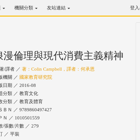
類
機關分類
友站連結
登入
浪漫倫理與現代消費主義精神
/著/譯者 ／
著：Colin Campbell，譯者：何承恩
版機關 ／
國家教育研究院
日期 ／ 2016-08
題分類 ／ 教育文化
政分類 ／ 教育及體育
ＢＮ ／ 9789860497427
Ｎ ／ 1010501559
/張數/片數 ／ 279
訂 ／ 平裝