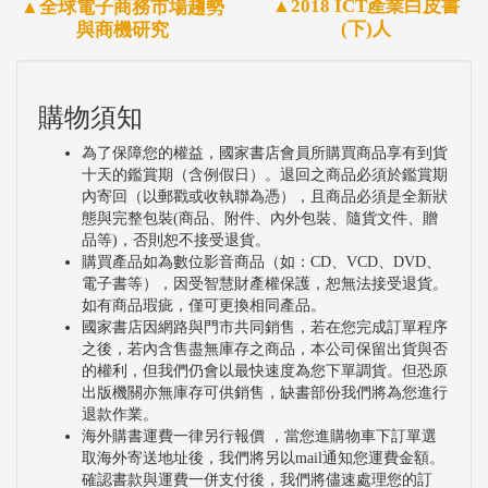
▲2018 ICT產業白皮書
▲全球電子商務市場趨勢
(下)人
與商機研究
購物須知
為了保障您的權益，國家書店會員所購買商品享有到貨
十天的鑑賞期（含例假日）。退回之商品必須於鑑賞期
內寄回（以郵戳或收執聯為憑），且商品必須是全新狀
態與完整包裝(商品、附件、內外包裝、隨貨文件、贈
品等)，否則恕不接受退貨。
購買產品如為數位影音商品（如：CD、VCD、DVD、
電子書等），因受智慧財產權保護，恕無法接受退貨。
如有商品瑕疵，僅可更換相同產品。
國家書店因網路與門市共同銷售，若在您完成訂單程序
之後，若內含售盡無庫存之商品，本公司保留出貨與否
的權利，但我們仍會以最快速度為您下單調貨。但恐原
出版機關亦無庫存可供銷售，缺書部份我們將為您進行
退款作業。
海外購書運費一律另行報價 ，當您進購物車下訂單選
取海外寄送地址後，我們將另以mail通知您運費金額。
確認書款與運費一併支付後，我們將儘速處理您的訂