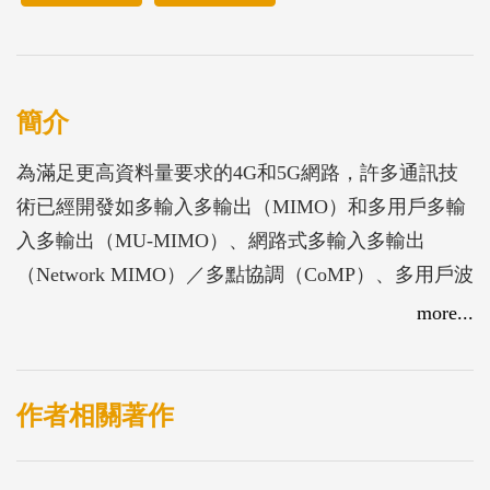
簡介
為滿足更高資料量要求的4G和5G網路，許多通訊技
術已經開發如多輸入多輸出（MIMO）和多用戶多輸
入多輸出（MU-MIMO）、網路式多輸入多輸出
（Network MIMO）／多點協調（CoMP）、多用戶波
束成形（MULTI-USER BEAMFORMING）、載波聚
more...
合（Carrier aggregation, CA）等。
其中，MIMO／MU-MIMO、Network MIMO／CoMP
作者相關著作
與MULTI-USER BEAMFORMING這些技術設計對於
增加網路容量、信號品質、資料率和頻譜效率至關重