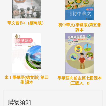
華文習作4（緬甸版）
初中華文(泰國版)第五冊
課本
來！學華語(德文版) 第四
學華語向前走第七冊課本
冊 課本
(三版,A、B
購物須知