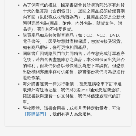
為了保障您的權益，國家書店會員所購買商品享有到貨
十天的鑑賞期（含例假日）。退回之商品必須於鑑賞期
內寄回（以郵戳或收執聯為憑），且商品必須是全新狀
態與完整包裝(商品、附件、內外包裝、隨貨文件、贈
品等)，否則恕不接受退貨。
購買產品如為數位影音商品（如：CD、VCD、DVD、
電子書等），因受智慧財產權保護，恕無法接受退貨。
如有商品瑕疵，僅可更換相同產品。
國家書店因網路與門市共同銷售，若在您完成訂單程序
之後，若內含售盡無庫存之商品，本公司保留出貨與否
的權利，但我們仍會以最快速度為您下單調貨。但恐原
出版機關亦無庫存可供銷售，缺書部份我們將為您進行
退款作業。
海外購書運費一律另行報價 ，當您進購物車下訂單選
取海外寄送地址後，我們將另以mail通知您運費金額。
確認書款與運費一併支付後，我們將儘速處理您的訂
單。
學校團體、讀書會用書，或每月需特定數量者，可洽
【團購部門】
，我們有專人為您服務。