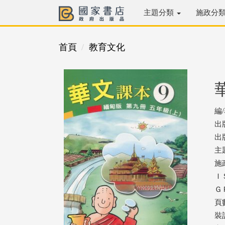
主題分類
施政分
首頁
教育文化
編
出
出版
主
施
ＩＳ
ＧＰ
頁數
裝