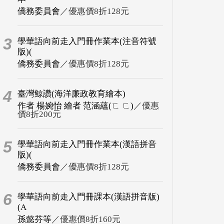
僑務委員會
／優惠價8折128元
3
學華語向前走入門冊作業本(注音符號
版)(
僑務委員會
／優惠價8折128元
4
臺灣鯨讚(海洋廉政教育繪本)
作者 楊婉怡 繪者 范涵蘊(ㄈ ㄈ)
／優惠
價8折200元
5
學華語向前走入門冊作業本(漢語拼音
版)(
僑務委員會
／優惠價8折128元
6
學華語向前走入門冊課本(漢語拼音版)
(A
孫懿芬等
／優惠價8折160元