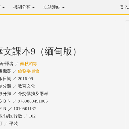
類
機關分類
友站連結
登入
華文課本9（緬甸版）
/著/譯者 ／
羅秋昭等
版機關 ／
僑務委員會
日期 ／ 2016-09
題分類 ／ 教育文化
政分類 ／ 外交僑務及兩岸
ＢＮ ／ 9789860491005
Ｎ ／ 1010501137
/張數/片數 ／ 102
訂 ／ 平裝