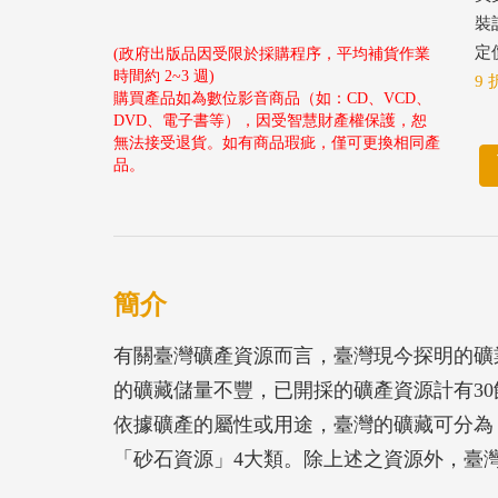
裝
定價
(政府出版品因受限於採購程序，平均補貨作業
時間約 2~3 週)
9 
購買產品如為數位影音商品（如：CD、VCD、
DVD、電子書等），因受智慧財產權保護，恕
無法接受退貨。如有商品瑕疵，僅可更換相同產
品。
簡介
有關臺灣礦產資源而言，臺灣現今探明的礦
的礦藏儲量不豐，已開採的礦產資源計有30
依據礦產的屬性或用途，臺灣的礦藏可分為
「砂石資源」4大類。除上述之資源外，臺
本志之礦業篇主要就礦業環境、礦業政策與