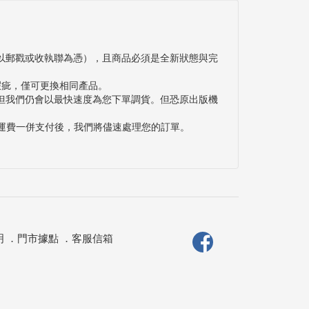
以郵戳或收執聯為憑），且商品必須是全新狀態與完
瑕疵，僅可更換相同產品。
但我們仍會以最快速度為您下單調貨。但恐原出版機
與運費一併支付後，我們將儘速處理您的訂單。
明
．
門市據點
．
客服信箱