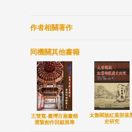
述。
作者相關著作
同機關其他書籍
太魯閣族紅葉部落
王雙寬-臺灣百廟畫精
史研究
選暨創作回顧展專