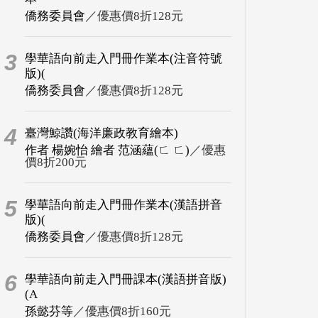
僑務委員會
／優惠價8折128元
3
學華語向前走入門冊作業本(注音符號
版)(
僑務委員會
／優惠價8折128元
4
臺灣鯨讚(海洋廉政教育繪本)
作者 楊婉怡 繪者 范涵蘊(ㄈ ㄈ)
／優惠
價8折200元
5
學華語向前走入門冊作業本(漢語拼音
版)(
僑務委員會
／優惠價8折128元
6
學華語向前走入門冊課本(漢語拼音版)
(A
孫懿芬等
／優惠價8折160元