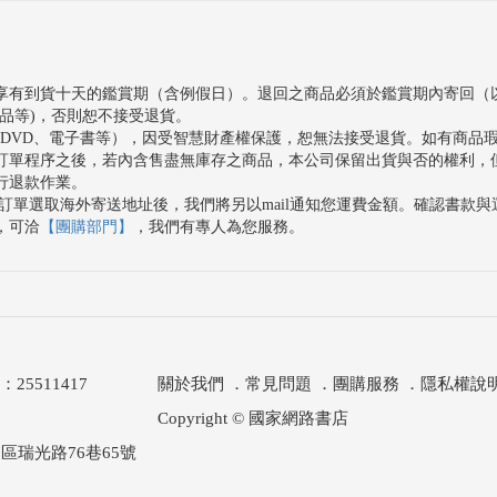
享有到貨十天的鑑賞期（含例假日）。退回之商品必須於鑑賞期內寄回（
品等)，否則恕不接受退貨。
、DVD、電子書等），因受智慧財產權保護，恕無法接受退貨。如有商品
訂單程序之後，若內含售盡無庫存之商品，本公司保留出貨與否的權利，
行退款作業。
訂單選取海外寄送地址後，我們將另以mail通知您運費金額。確認書款
，可洽
【團購部門】
，我們有專人為您服務。
511417
關於我們
．
常見問題
．
團購服務
．
隱私權說
Copyright © 國家網路書店
區瑞光路76巷65號