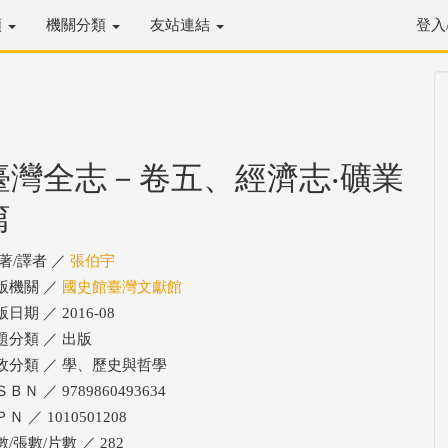
類
機關分類
友站連結
登入
臺灣全志－卷五、經濟志‧礦業
篇
/著/譯者 ／
張伯宇
版機關 ／
國史館臺灣文獻館
日期 ／ 2016-08
題分類 ／ 出版
政分類 ／ 學、歷史與哲學
ＢＮ ／ 9789860493634
Ｎ ／ 1010501208
/張數/片數 ／ 282