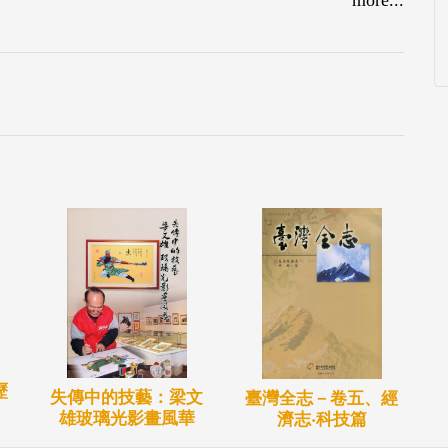
歷
失傳中的技藝：梁文
臺灣全志－卷五、經
雄玻璃光影畫風華
濟志‧科技篇