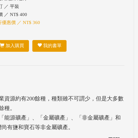
訂 ／ 平裝
 ／ NT$ 400
折優惠價 ／ NT$ 360
加入購買
我的書單
業資源約有200餘種，種類雖不可謂少，但是大多數
餘種。
「能源礦產」、「金屬礦產」、「非金屬礦產」和
灣尚有鹽和寶石等非金屬礦產。
機構、礦業資源的開發及礦產的進口等層面加以陳
more...