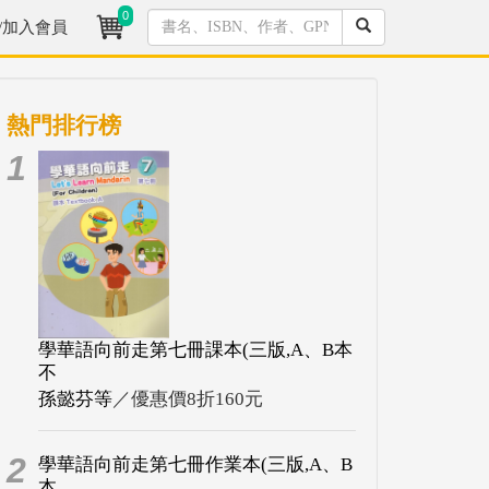
0
/加入會員
熱門排行榜
1
學華語向前走第七冊課本(三版,A、B本
不
孫懿芬等
／優惠價8折160元
2
學華語向前走第七冊作業本(三版,A、B
本