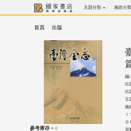
主題分類
施政分
首頁
出版
編
出
出版
主
施
ＩＳ
ＧＰ
參考庫存 =
0
頁數