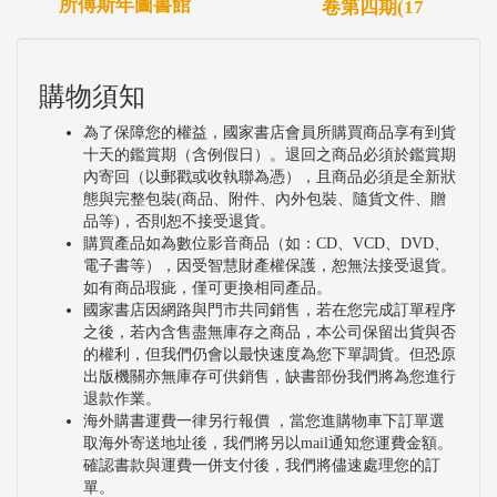
所傅斯年圖書館
卷第四期(17
購物須知
為了保障您的權益，國家書店會員所購買商品享有到貨
十天的鑑賞期（含例假日）。退回之商品必須於鑑賞期
內寄回（以郵戳或收執聯為憑），且商品必須是全新狀
態與完整包裝(商品、附件、內外包裝、隨貨文件、贈
品等)，否則恕不接受退貨。
購買產品如為數位影音商品（如：CD、VCD、DVD、
電子書等），因受智慧財產權保護，恕無法接受退貨。
如有商品瑕疵，僅可更換相同產品。
國家書店因網路與門市共同銷售，若在您完成訂單程序
之後，若內含售盡無庫存之商品，本公司保留出貨與否
的權利，但我們仍會以最快速度為您下單調貨。但恐原
出版機關亦無庫存可供銷售，缺書部份我們將為您進行
退款作業。
海外購書運費一律另行報價 ，當您進購物車下訂單選
取海外寄送地址後，我們將另以mail通知您運費金額。
確認書款與運費一併支付後，我們將儘速處理您的訂
單。