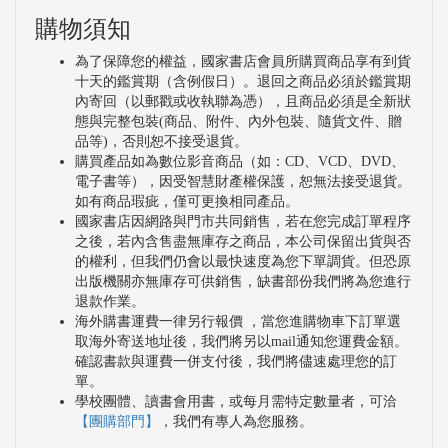
購物須知
為了保障您的權益，國家書店會員所購買商品享有到貨
十天的鑑賞期（含例假日）。退回之商品必須於鑑賞期
內寄回（以郵戳或收執聯為憑），且商品必須是全新狀
態與完整包裝(商品、附件、內外包裝、隨貨文件、贈
品等)，否則恕不接受退貨。
購買產品如為數位影音商品（如：CD、VCD、DVD、
電子書等），因受智慧財產權保護，恕無法接受退貨。
如有商品瑕疵，僅可更換相同產品。
國家書店因網路與門市共同銷售，若在您完成訂單程序
之後，若內含售盡無庫存之商品，本公司保留出貨與否
的權利，但我們仍會以最快速度為您下單調貨。但恐原
出版機關亦無庫存可供銷售，缺書部份我們將為您進行
退款作業。
海外購書運費一律另行報價 ，當您進購物車下訂單選
取海外寄送地址後，我們將另以mail通知您運費金額。
確認書款與運費一併支付後，我們將儘速處理您的訂
單。
學校團體、讀書會用書，或每月需特定數量者，可洽
【團購部門】
，我們有專人為您服務。