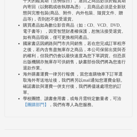
十天的鑑賞期（含例假日）。退回之商品必須於鑑賞期
內寄回（以郵戳或收執聯為憑），且商品必須是全新狀
態與完整包裝(商品、附件、內外包裝、隨貨文件、贈
品等)，否則恕不接受退貨。
購買產品如為數位影音商品（如：CD、VCD、DVD、
電子書等），因受智慧財產權保護，恕無法接受退貨。
如有商品瑕疵，僅可更換相同產品。
國家書店因網路與門市共同銷售，若在您完成訂單程序
之後，若內含售盡無庫存之商品，本公司保留出貨與否
的權利，但我們仍會以最快速度為您下單調貨。但恐原
出版機關亦無庫存可供銷售，缺書部份我們將為您進行
退款作業。
海外購書運費一律另行報價 ，當您進購物車下訂單選
取海外寄送地址後，我們將另以mail通知您運費金額。
確認書款與運費一併支付後，我們將儘速處理您的訂
單。
學校團體、讀書會用書，或每月需特定數量者，可洽
【團購部門】
，我們有專人為您服務。