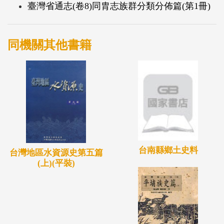
臺灣省通志(卷8)同胄志族群分類分佈篇(第1冊)
同機關其他書籍
台南縣鄉土史料
台灣地區水資源史第五篇
(上)(平裝)