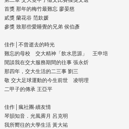
首獎 那年的梅竹最難忘 廖晏慈
貳獎 蘭花谷 范欽媛
參獎 致那些愛睡覺的兄弟 侯伯彥
佳作│不曾逝去的時光
難忘的母校 交大精神「飲水思源」 王申培
閒談我在交大服務期間的往事 張永炘
那四年，交大生活的二三事 劉三
敬 交大足球運動的今生前世 凌明理
二甲子的傳承 王亞平
佳作│瘋社團‧續友情
琴韻知音．光風霽月 呂克明
我所嚮往的大學生活 黃大祐