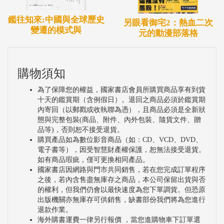
鑑往知來:中國與全球歷史
另眼看御宅2：熱血二次
變遷的模式與
元的動漫部落格
購物須知
為了保障您的權益，國家書店會員所購買商品享有到貨
十天的鑑賞期（含例假日）。退回之商品必須於鑑賞期
內寄回（以郵戳或收執聯為憑），且商品必須是全新狀
態與完整包裝(商品、附件、內外包裝、隨貨文件、贈
品等)，否則恕不接受退貨。
購買產品如為數位影音商品（如：CD、VCD、DVD、
電子書等），因受智慧財產權保護，恕無法接受退貨。
如有商品瑕疵，僅可更換相同產品。
國家書店因網路與門市共同銷售，若在您完成訂單程序
之後，若內含售盡無庫存之商品，本公司保留出貨與否
的權利，但我們仍會以最快速度為您下單調貨。但恐原
出版機關亦無庫存可供銷售，缺書部份我們將為您進行
退款作業。
海外購書運費一律另行報價 ，當您進購物車下訂單選