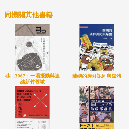
同機關其他書籍
巷口3067：一場擾動與連
蘭嶼的族群認同與媒體
結新竹舊城