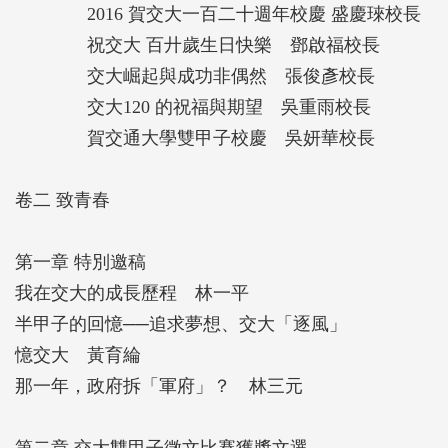
2016 賀交大一百二十週年校慶 盛慶琜校長
您的、我們的交大美好年代！
祝交大 百廾歲生日快樂 鄧啟福校長
交大崛起與成功非偶然 張俊彥校長
交大120 的祝福與期望 吳重雨校長
賀交通大學雙甲子校慶 吳妍華校長
卷二 致青春
第一章 特別邀稿
我在交大的成長歷程 林一平
半甲子的回憶──追求夢想、交大「逐風」
憶交大 黃育綸
那一年，政府拆「軍府」？ 林三元
第二章 交大雙甲子徵文比賽獲獎文選