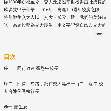
從1896年創校至今，交大走過艱辛復校與茁壯成長的
璀璨雙甲子年華，2016年，喜逢120週年校慶之際，
特別徵集交大人以「交大壹貳零。敬。我們的美好時
光」為題投稿為交大慶生，用文字記錄自己與交大的
甜蜜關係，並邀請曾帶領交大不斷向前的掌舵人們，
more...
獻上令人動容的生日賀詞；同時透過老照片巡禮，遙
想並感念所有交大人對學校付出的努力。也獻上校史
點滴，以輕鬆活潑的文字帶領大家認識更多交大。你
目次
知道交大百年校徽的變化嗎？校歌作曲人原來是名
序一 同行致遠 張懋中校長
人？還有交通大學的校名典故，都能在本書找到答
案。
序二 回首十年路，寫在交大建校一百二十週年 校
友會陳俊秀執行長
本書為紀念交大雙甲子誕生，卻不是一本紀念刊物。
這是一本屬於每位交大人的時代記事，期望每一位曾
卷一 慶生辰
經或現在與交大相關的您們，都可以在這本書裡找到