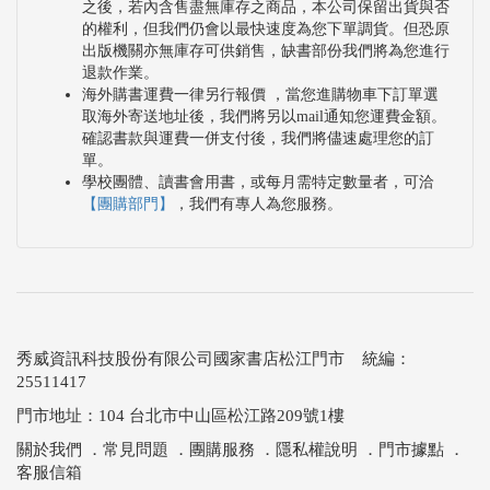
之後，若內含售盡無庫存之商品，本公司保留出貨與否
的權利，但我們仍會以最快速度為您下單調貨。但恐原
出版機關亦無庫存可供銷售，缺書部份我們將為您進行
退款作業。
海外購書運費一律另行報價 ，當您進購物車下訂單選
取海外寄送地址後，我們將另以mail通知您運費金額。
確認書款與運費一併支付後，我們將儘速處理您的訂
單。
學校團體、讀書會用書，或每月需特定數量者，可洽
【團購部門】
，我們有專人為您服務。
秀威資訊科技股份有限公司國家書店松江門市 統編：
25511417
門市地址：104 台北市中山區松江路209號1樓
關於我們
．
常見問題
．
團購服務
．
隱私權說明
．
門市據點
．
客服信箱