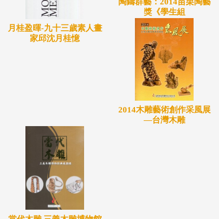
陶鑄群藝：2014苗栗陶藝
獎《學生組
月桂盈暉-九十三歲素人畫
家邱沈月桂憶
2014木雕藝術創作采風展
—台灣木雕