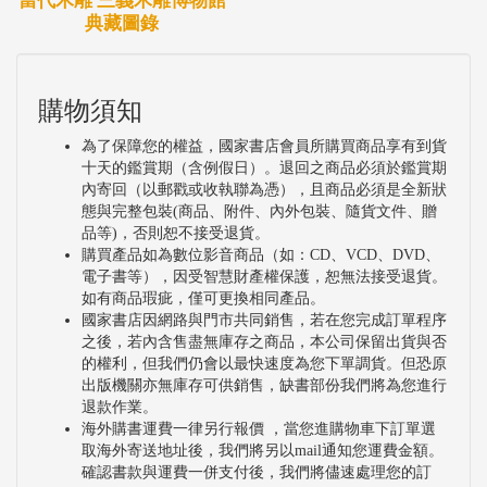
當代木雕 三義木雕博物館
典藏圖錄
購物須知
為了保障您的權益，國家書店會員所購買商品享有到貨
十天的鑑賞期（含例假日）。退回之商品必須於鑑賞期
內寄回（以郵戳或收執聯為憑），且商品必須是全新狀
態與完整包裝(商品、附件、內外包裝、隨貨文件、贈
品等)，否則恕不接受退貨。
購買產品如為數位影音商品（如：CD、VCD、DVD、
電子書等），因受智慧財產權保護，恕無法接受退貨。
如有商品瑕疵，僅可更換相同產品。
國家書店因網路與門市共同銷售，若在您完成訂單程序
之後，若內含售盡無庫存之商品，本公司保留出貨與否
的權利，但我們仍會以最快速度為您下單調貨。但恐原
出版機關亦無庫存可供銷售，缺書部份我們將為您進行
退款作業。
海外購書運費一律另行報價 ，當您進購物車下訂單選
取海外寄送地址後，我們將另以mail通知您運費金額。
確認書款與運費一併支付後，我們將儘速處理您的訂