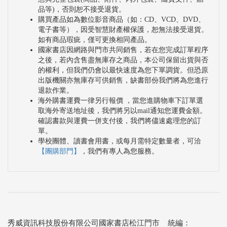
品等)，否則恕不接受退貨。
購買產品如為數位影音商品（如：CD、VCD、DVD、
電子書等），因受智慧財產權保護，恕無法接受退貨。
如有商品瑕疵，僅可更換相同產品。
國家書店因網路與門市共同銷售，若在您完成訂單程序
之後，若內含售盡無庫存之商品，本公司保留出貨與否
的權利，但我們仍會以最快速度為您下單調貨。但恐原
出版機關亦無庫存可供銷售，缺書部份我們將為您進行
退款作業。
海外購書運費一律另行報價 ，當您進購物車下訂單選
取海外寄送地址後，我們將另以mail通知您運費金額。
確認書款與運費一併支付後，我們將儘速處理您的訂
單。
學校團體、讀書會用書，或每月需特定數量者，可洽
【團購部門】
，我們有專人為您服務。
秀威資訊科技股份有限公司國家書店松江門市 統編：