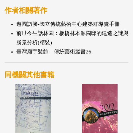
作者相關著作
遊園訪勝-國立傳統藝術中心建築群導覽手冊
前世今生話林園：板橋林本源園邸的建造之謎與
勝景分析(精裝)
臺灣廟宇裝飾－傳統藝術叢書26
同機關其他書籍