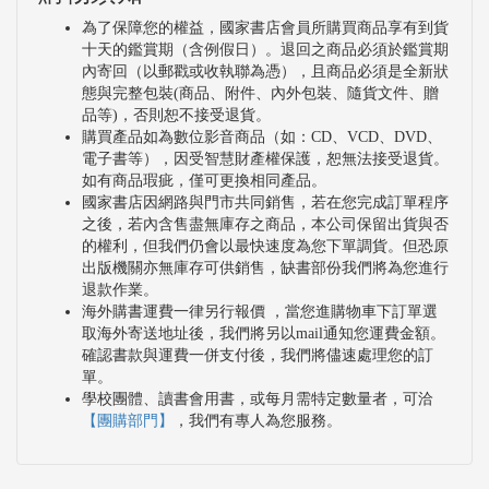
為了保障您的權益，國家書店會員所購買商品享有到貨
十天的鑑賞期（含例假日）。退回之商品必須於鑑賞期
內寄回（以郵戳或收執聯為憑），且商品必須是全新狀
態與完整包裝(商品、附件、內外包裝、隨貨文件、贈
品等)，否則恕不接受退貨。
購買產品如為數位影音商品（如：CD、VCD、DVD、
電子書等），因受智慧財產權保護，恕無法接受退貨。
如有商品瑕疵，僅可更換相同產品。
國家書店因網路與門市共同銷售，若在您完成訂單程序
之後，若內含售盡無庫存之商品，本公司保留出貨與否
的權利，但我們仍會以最快速度為您下單調貨。但恐原
出版機關亦無庫存可供銷售，缺書部份我們將為您進行
退款作業。
海外購書運費一律另行報價 ，當您進購物車下訂單選
取海外寄送地址後，我們將另以mail通知您運費金額。
確認書款與運費一併支付後，我們將儘速處理您的訂
單。
學校團體、讀書會用書，或每月需特定數量者，可洽
【團購部門】
，我們有專人為您服務。