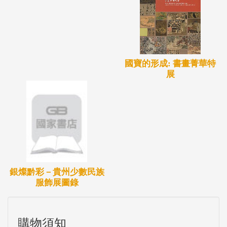
國寶的形成: 書畫菁華特
展
銀燦黔彩－貴州少數民族
服飾展圖錄
購物須知